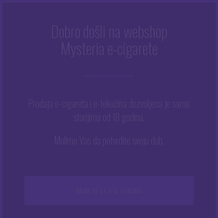
Dobro došli na webshop
BLACK WHITE
Mysteria e-cigarete
Početna
/
Black White
Prodaja e-cigareta i e-tekućina dozvoljena je samo
starijima od 18 godina.
Prikazuje se svih 3 rezultata
Ovaj
Molimo Vas da potvrdite svoju dob.
proizvod
ima
više
varijanti.
NEMA NA ZALIHAMA
Opcije
IMAM 18 ILI VIŠE GODINA
se
mogu
odabrati