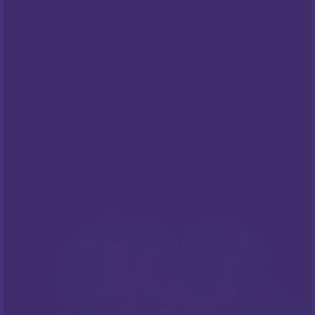
Centar za privatnost
PODRŠKA
Česta pitanja
NEWSLETTER
Prijavite sa na naš newsletter i budite
informirani o našim
popustima
i novim
ponudama
!
PRATITE NAS