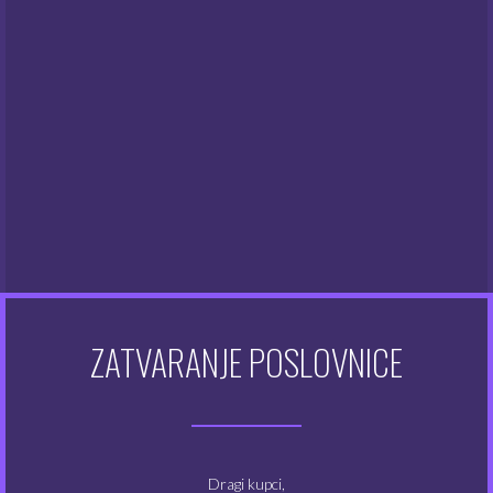
Joyetech eGo AIO Start Kit
24.55
€
PRETRAŽI:
KATEGORIJE PROIZVODA
ZATVARANJE POSLOVNICE
Otapala
(6)
Atomizeri
(48)
Dragi kupci,
Dodaci za e-cigarete
(128)