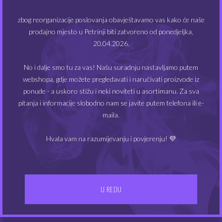
zbog reorganizacije poslovanja obavještavamo vas kako će naše
Dodatna oprema
(48)
prodajno mjesto u Petrinji biti zatvoreno od ponedjeljka,
20.04.2026.
Kompleti e-cigareta
(49)
No i dalje smo tu za vas! Našu suradnju nastavljamo putem
Modovi
(20)
webshopa, gdje možete pregledavati i naručivati proizvode iz
ponude - a uskoro stižu i neki noviteti u asortimanu. Za sva
Tekućine
(355)
pitanja i informacije slobodno nam se javite putem telefona ili e-
maila.
Hvala vam na razumijevanju i povjerenju! 💜
FILTRIRAJ PO CIJENI
MIN
MAKS
Cijena:
0€
—
30€
FILTRIRAJ
U REDU
CIJEN
CIJEN