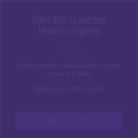
Dobro došli na webshop
E-TEKUĆINE
Mysteria e-cigarete
Početna
/
Tekućine
/
E-tekućine
Prodaja e-cigareta i e-tekućina dozvoljena je samo
starijima od 18 godina.
Prikazujemo 1–16 od 128 rezultata
Molimo Vas da potvrdite svoju dob.
NEMA NA ZALIHAMA
NEMA NA ZALIHAMA
Revoltage 50 ml – Aqua
Revoltage 50 ml – Black
IMAM 18 ILI VIŠE GODINA
Berries
Mango
15.00
15.00