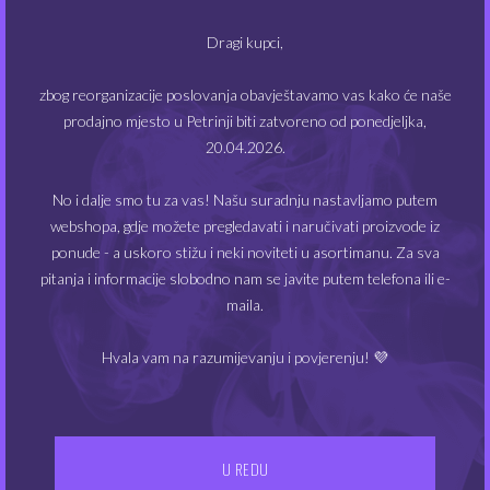
Big Juice 50 ml – Chewing
Big Juice 50 ml – Classic
Dragi kupci,
Gum
6.00
€
zbog reorganizacije poslovanja obavještavamo vas kako će naše
6.00
€
prodajno mjesto u Petrinji biti zatvoreno od ponedjeljka,
20.04.2026.
No i dalje smo tu za vas! Našu suradnju nastavljamo putem
1
2
3
4
…
6
7
8
→
webshopa, gdje možete pregledavati i naručivati proizvode iz
ponude - a uskoro stižu i neki noviteti u asortimanu. Za sva
pitanja i informacije slobodno nam se javite putem telefona ili e-
PRETRAŽI:
maila.
Hvala vam na razumijevanju i povjerenju! 💜
KATEGORIJE PROIZVODA
U REDU
Otapala
(6)