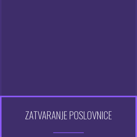
Big Juice 50 ml – Caramel
Big Juice 50 ml – Cherry
6.00
6.00
€
€
NEMA NA ZALIHAMA
NEMA NA ZALIHAMA
ZATVARANJE POSLOVNICE