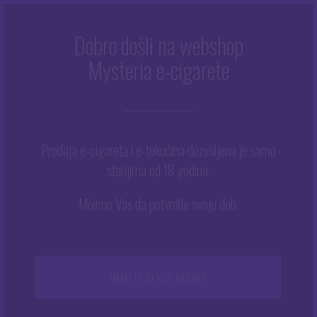
Dobro došli na webshop
Mysteria e-cigarete
MOJ RAČUN
Prodaja e-cigareta i e-tekućina dozvoljena je samo
starijima od 18 godina.
PRIJAVA
Molimo Vas da potvrdite svoju dob.
OBVEZNO
KORISNIČKO IME ILI ADRESA E-POŠTE
*
IMAM 18 ILI VIŠE GODINA
OBVEZNO
LOZINKA
*