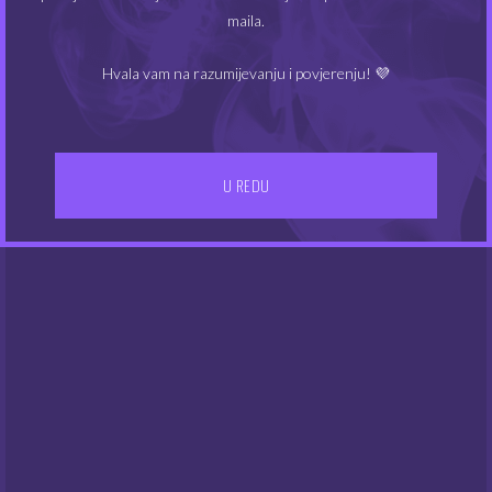
maila.
Hvala vam na razumijevanju i povjerenju! 💜
U REDU
IZBORNIK
Kontakt
Gdje smo
UVJETI POSLOVANJA
Dostava
Opći uvjeti poslovanja
Pravila privatnosti