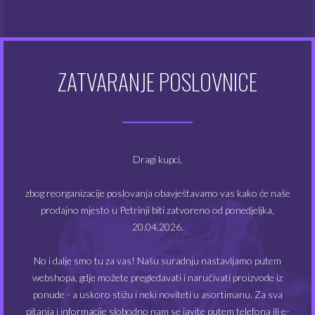
OBVEZNO
LOZINKA
*
ZATVARANJE POSLOVNICE
ŽELIM SE PRIJAVITI NA NEWSLETTER
Dragi kupci,
Vaši će se osobni podaci koristiti za podršku vašem
iskustvu na ovoj web stranici, za upravljanje
zbog reorganizacije poslovanja obavještavamo vas kako će naše
pristupom vašem računu i za druge svrhe opisane u
prodajno mjesto u Petrinji biti zatvoreno od ponedjeljka,
našim
politika privatnosti
.
20.04.2026.
Registracija
No i dalje smo tu za vas! Našu suradnju nastavljamo putem
webshopa, gdje možete pregledavati i naručivati proizvode iz
ponude - a uskoro stižu i neki noviteti u asortimanu. Za sva
pitanja i informacije slobodno nam se javite putem telefona ili e-