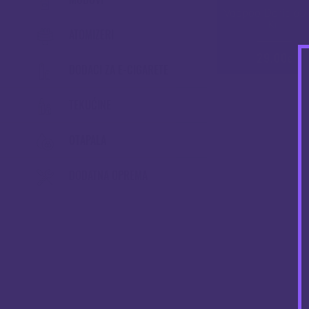
Voopoo Doric 60
Kit
ATOMIZERI
29.00
€
DODACI ZA E-CIGARETE
TEKUĆINE
OTAPALA
DODATNA OPREMA