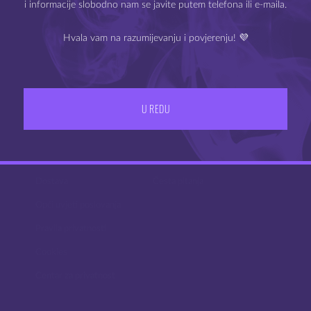
i informacije slobodno nam se javite putem telefona ili e-maila.
Hvala vam na razumijevanju i povjerenju! 💜
IZLAZ
IMAM 18 ILI VIŠE GODINA
U REDU
UVJETI POSLOVANJA
PODRŠKA
Dostava
Česta pitanja
Opći uvjeti poslovanja
Pravila privatnosti
Cookies
Centar za privatnost