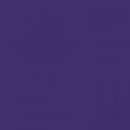
CRYSTAL
Početna
/
Crystal Gre
Prikazuje se jedan 
0
POČETNA
KOMPLETI E-CIGARETA
MODOVI