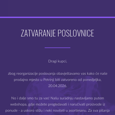
 Pro
ZATVARANJE POSLOVNICE
Dobro došli na webshop
Mysteria e-cigarete
Dragi kupci,
zbog reorganizacije poslovanja obavještavamo vas kako će naše
prodajno mjesto u Petrinji biti zatvoreno od ponedjeljka,
20.04.2026.
Prodaja e-cigareta i e-tekućina dozvoljena je samo starijima
od 18 godina.
No i dalje smo tu za vas! Našu suradnju nastavljamo putem
webshopa, gdje možete pregledavati i naručivati proizvode iz
Molimo Vas da potvrdite svoju dob.
ponude - a uskoro stižu i neki noviteti u asortimanu. Za sva pitanja