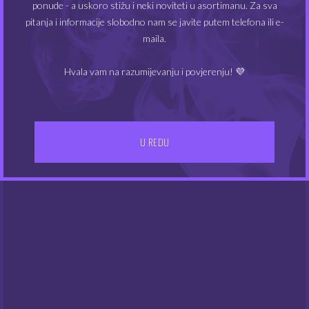
ponude - a uskoro stižu i neki noviteti u asortimanu. Za sva
MIN
MAKS
Cijena:
10€
—
20€
FILTRIRAJ
pitanja i informacije slobodno nam se javite putem telefona ili e-
CIJEN
CIJEN
maila.
Hvala vam na razumijevanju i povjerenju! 💜
U REDU
IZBORNIK
Kontakt
Gdje smo
UVJETI POSLOVANJA
Dostava