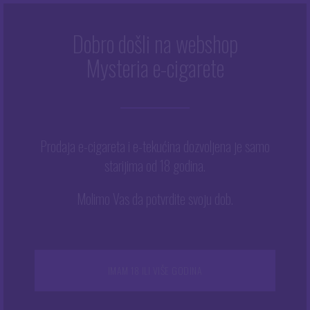
Dobro došli na webshop
GOLD
Mysteria e-cigarete
Početna
/
Gold
Prodaja e-cigareta i e-tekućina dozvoljena je samo
starijima od 18 godina.
Prikazuje se jedan rezultat
Ovaj
Molimo Vas da potvrdite svoju dob.
proizvod
ima
više
varijanti.
Opcije
IMAM 18 ILI VIŠE GODINA
se
mogu
odabrati