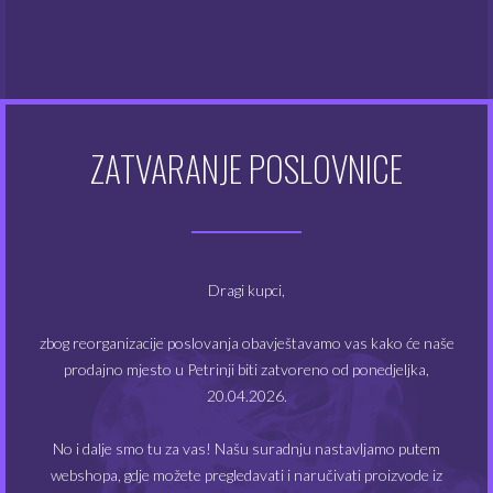
Atomizeri
(48)
Dodaci za e-cigarete
(128)
ZATVARANJE POSLOVNICE
Dodatna oprema
(48)
Kompleti e-cigareta
(49)
Modovi
(20)
Dragi kupci,
Tekućine
(355)
zbog reorganizacije poslovanja obavještavamo vas kako će naše
prodajno mjesto u Petrinji biti zatvoreno od ponedjeljka,
20.04.2026.
FILTRIRAJ PO CIJENI
No i dalje smo tu za vas! Našu suradnju nastavljamo putem
webshopa, gdje možete pregledavati i naručivati proizvode iz