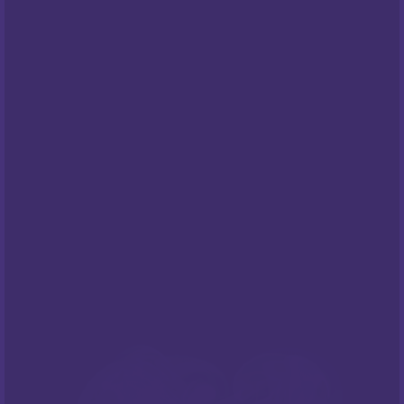
Opći uvjeti poslovanja
Pravila privatnosti
Cookies
Centar za privatnost
PODRŠKA
Česta pitanja
NEWSLETTER
Prijavite sa na naš newsletter i budite
informirani o našim
popustima
i novim
ponudama
!