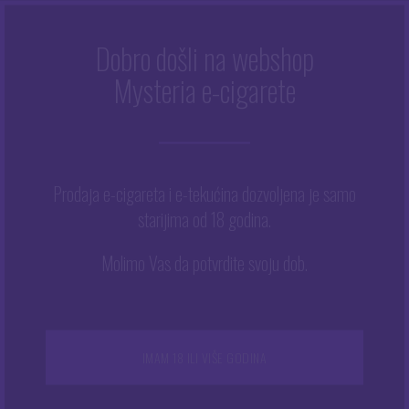
Dobro došli na webshop
LAVA
Mysteria e-cigarete
Početna
/
Lava
Prodaja e-cigareta i e-tekućina dozvoljena je samo
starijima od 18 godina.
Prikazuje se svih 2 rezultata
Ovaj
Molimo Vas da potvrdite svoju dob.
proizvod
ima
više
varijanti.
NEMA NA ZALIHAMA
NEMA NA ZALIHAMA
Opcije
IMAM 18 ILI VIŠE GODINA
se
mogu
odabrati