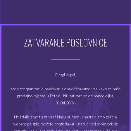
Atomizeri
(48)
Dodaci za e-cigarete
(128)
Dodatna oprema
(48)
ZATVARANJE POSLOVNICE
Kompleti e-cigareta
(49)
Modovi
(20)
Dragi kupci,
Tekućine
(355)
zbog reorganizacije poslovanja obavještavamo vas kako će naše
prodajno mjesto u Petrinji biti zatvoreno od ponedjeljka,
20.04.2026.
FILTRIRAJ PO CIJENI
No i dalje smo tu za vas! Našu suradnju nastavljamo putem
webshopa, gdje možete pregledavati i naručivati proizvode iz
ponude - a uskoro stižu i neki noviteti u asortimanu. Za sva