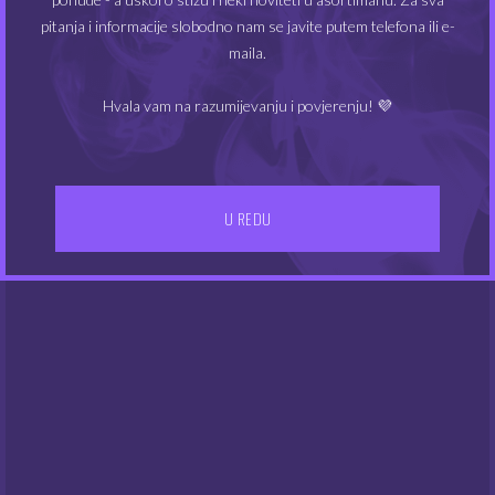
MIN
MAKS
Cijena:
60€
—
90€
FILTRIRAJ
pitanja i informacije slobodno nam se javite putem telefona ili e-
CIJEN
CIJEN
maila.
Hvala vam na razumijevanju i povjerenju! 💜
U REDU
IZBORNIK
Kontakt
Gdje smo
UVJETI POSLOVANJA
Dostava