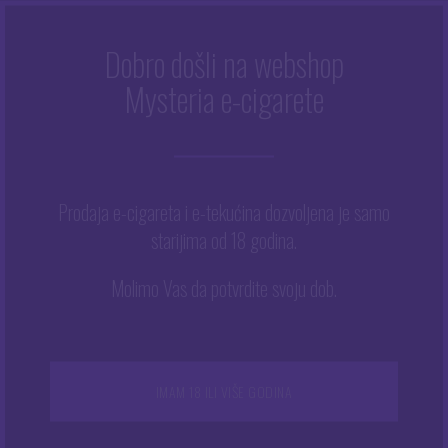
Dobro došli na webshop
MATTE BLACK
Mysteria e-cigarete
Početna
/
Matte Black
Prodaja e-cigareta i e-tekućina dozvoljena je samo
Matte Black
starijima od 18 godina.
Molimo Vas da potvrdite svoju dob.
Prikazuje se svih 2 rezultata
Ovaj
proizvod
ima
više
IMAM 18 ILI VIŠE GODINA
varijanti.
Opcije
se