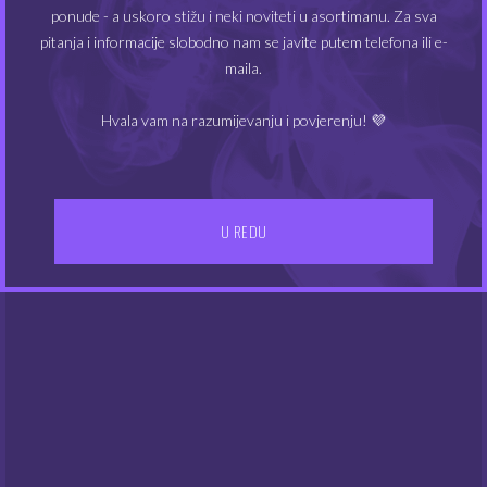
ponude - a uskoro stižu i neki noviteti u asortimanu. Za sva
MIN
MAKS
Cijena:
20€
—
40€
FILTRIRAJ
pitanja i informacije slobodno nam se javite putem telefona ili e-
maila.
CIJEN
CIJEN
Hvala vam na razumijevanju i povjerenju! 💜
U REDU
IZBORNIK
Kontakt
Gdje smo
UVJETI POSLOVANJA
Dostava