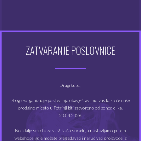
Otapala
(6)
Atomizeri
(48)
Dodaci za e-cigarete
(128)
ZATVARANJE POSLOVNICE
Dodatna oprema
(48)
Kompleti e-cigareta
(49)
Modovi
(20)
Dragi kupci,
Tekućine
(355)
zbog reorganizacije poslovanja obavještavamo vas kako će naše
prodajno mjesto u Petrinji biti zatvoreno od ponedjeljka,
20.04.2026.
FILTRIRAJ PO CIJENI
No i dalje smo tu za vas! Našu suradnju nastavljamo putem
webshopa, gdje možete pregledavati i naručivati proizvode iz