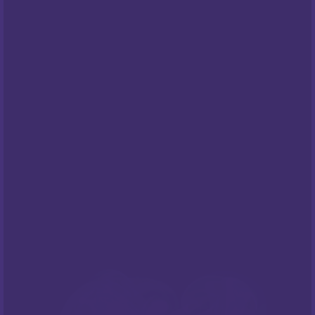
Opći uvjeti poslovanja
Pravila privatnosti
Cookies
Centar za privatnost
PODRŠKA
Česta pitanja
NEWSLETTER
Prijavite sa na naš newsletter i budite
informirani o našim
popustima
i novim
ponudama
!