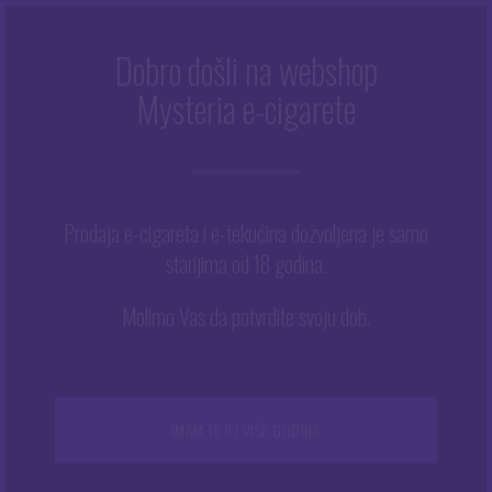
Dobro došli na webshop
MATTE GRAY
Mysteria e-cigarete
Početna
/
Matte Gray
Prodaja e-cigareta i e-tekućina dozvoljena je samo
starijima od 18 godina.
Prikazuje se jedan rezultat
Ovaj
Molimo Vas da potvrdite svoju dob.
proizvod
ima
više
varijanti.
NEMA NA ZALIHAMA
Opcije
IMAM 18 ILI VIŠE GODINA
se
mogu
odabrati