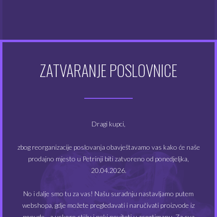
Atomizeri
(48)
Dodaci za e-cigarete
(128)
Dodatna oprema
(48)
ZATVARANJE POSLOVNICE
Kompleti e-cigareta
(49)
Modovi
(20)
Dragi kupci,
Tekućine
(355)
zbog reorganizacije poslovanja obavještavamo vas kako će naše
prodajno mjesto u Petrinji biti zatvoreno od ponedjeljka,
20.04.2026.
FILTRIRAJ PO CIJENI
No i dalje smo tu za vas! Našu suradnju nastavljamo putem
webshopa, gdje možete pregledavati i naručivati proizvode iz
ponude - a uskoro stižu i neki noviteti u asortimanu. Za sva