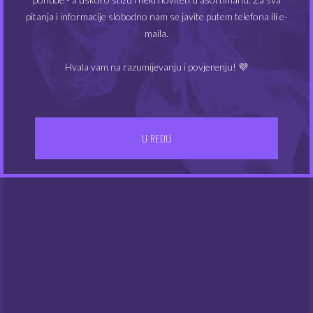
MIN
MAKS
Cijena:
40€
—
50€
FILTRIRAJ
pitanja i informacije slobodno nam se javite putem telefona ili e-
CIJEN
CIJEN
maila.
Hvala vam na razumijevanju i povjerenju! 💜
U REDU
IZBORNIK
Kontakt
Gdje smo
UVJETI POSLOVANJA
Dostava