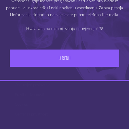
webshopa, gdje možete pregledavati i naručivati proizvode iz
Molimo Vas da potvrdite svoju dob.
ponude - a uskoro stižu i neki noviteti u asortimanu. Za sva pitanja
i informacije slobodno nam se javite putem telefona ili e-maila.
Hvala vam na razumijevanju i povjerenju! 💜
IZLAZ
IMAM 18 ILI VIŠE GODINA
U REDU
UVJETI POSLOVANJA
PODRŠKA
Dostava
Česta pitanja
Opći uvjeti poslovanja
Pravila privatnosti
Cookies
Centar za privatnost