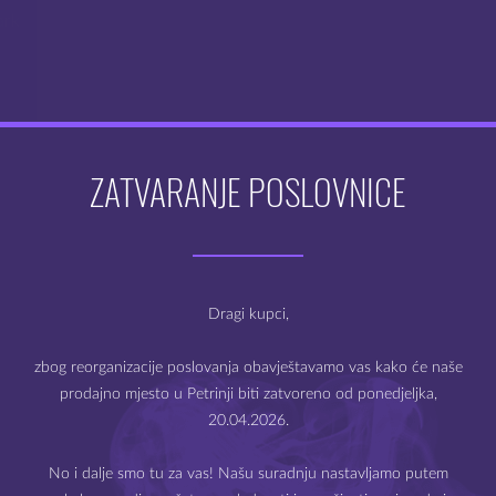
ark
ZATVARANJE POSLOVNICE
Dobro došli na webshop
Mysteria e-cigarete
Dragi kupci,
zbog reorganizacije poslovanja obavještavamo vas kako će naše
prodajno mjesto u Petrinji biti zatvoreno od ponedjeljka,
20.04.2026.
Prodaja e-cigareta i e-tekućina dozvoljena je samo starijima
od 18 godina.
No i dalje smo tu za vas! Našu suradnju nastavljamo putem