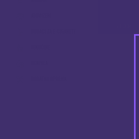
Voopoo Vinci Sp
100 Kit
ATOMIZERI
53.00
€
DODACI ZA E-CIGARETE
TEKUĆINE
OTAPALA
DODATNA OPREMA