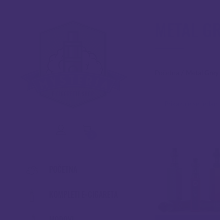
METAL G
Početna
/
Metal Grey
Prikazuje se jedan 
0
POČETNA
KOMPLETI E-CIGARETA
MODOVI