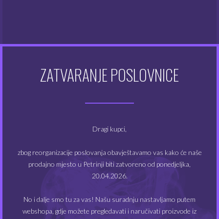
Atomizeri
(48)
Dodaci za e-cigarete
(128)
ZATVARANJE POSLOVNICE
Dodatna oprema
(48)
Kompleti e-cigareta
(49)
Modovi
(20)
Dragi kupci,
Tekućine
(355)
zbog reorganizacije poslovanja obavještavamo vas kako će naše
prodajno mjesto u Petrinji biti zatvoreno od ponedjeljka,
20.04.2026.
FILTRIRAJ PO CIJENI
No i dalje smo tu za vas! Našu suradnju nastavljamo putem
webshopa, gdje možete pregledavati i naručivati proizvode iz