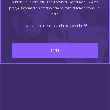
ponude - a uskoro stižu i neki noviteti u asortimanu. Za sva
MIN
MAKS
Cijena:
40€
—
70€
FILTRIRAJ
pitanja i informacije slobodno nam se javite putem telefona ili e-
CIJEN
CIJEN
maila.
Hvala vam na razumijevanju i povjerenju! 💜
U REDU
IZBORNIK
Kontakt
Gdje smo
UVJETI POSLOVANJA
Dostava