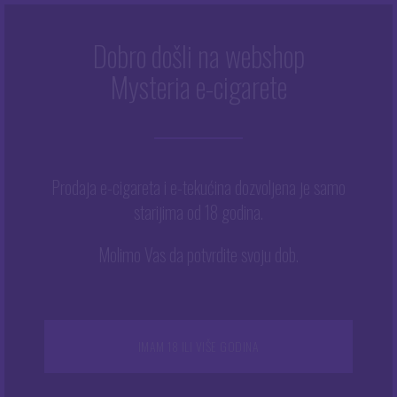
Dobro došli na webshop
NANO CHROME
Mysteria e-cigarete
Početna
/
Nano Chrome
Prodaja e-cigareta i e-tekućina dozvoljena je samo
starijima od 18 godina.
Prikazuje se svih 2 rezultata
Ovaj
Molimo Vas da potvrdite svoju dob.
proizvod
ima
više
varijanti.
NEMA NA ZALIHAMA
NEMA NA ZALIHAMA
Opcije
IMAM 18 ILI VIŠE GODINA
se
mogu
odabrati