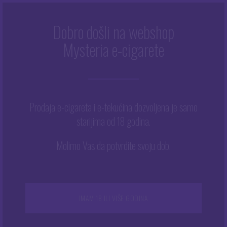
Dobro došli na webshop
RED WINE
Mysteria e-cigarete
Početna
/
Red Wine
Prodaja e-cigareta i e-tekućina dozvoljena je samo
starijima od 18 godina.
Nisu pronađeni proizvodi koji odgovaraju vašem
Molimo Vas da potvrdite svoju dob.
odabiru.
PRETRAŽI:
IMAM 18 ILI VIŠE GODINA