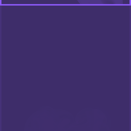
Pravila privatnosti
Cookies
Centar za privatnost
PODRŠKA
Česta pitanja
NEWSLETTER
Prijavite sa na naš newsletter i budite
informirani o našim
popustima
i novim
ponudama
!