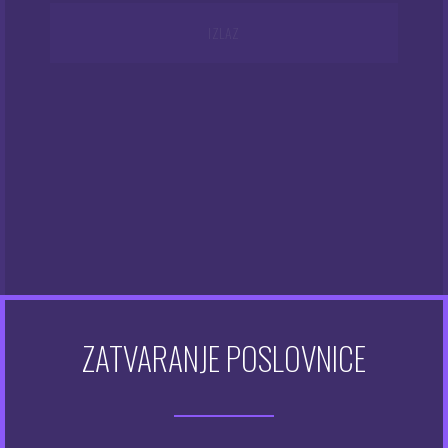
IZLAZ
KATEGORIJE PROIZVODA
Otapala
(6)
Atomizeri
(48)
Dodaci za e-cigarete
(128)
Dodatna oprema
(48)
Kompleti e-cigareta
(49)
ZATVARANJE POSLOVNICE
Modovi
(20)
Tekućine
(355)