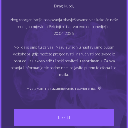
Dragi kupci,
zbog reorganizacije poslovanja obavještavamo vas kako će naše
prodajno mjesto u Petrinji biti zatvoreno od ponedjeljka,
20.04.2026.
No i dalje smo tu za vas! Našu suradnju nastavljamo putem
webshopa, gdje možete pregledavati i naručivati proizvode iz
ponude - a uskoro stižu i neki noviteti u asortimanu. Za sva
IZBORNIK
pitanja i informacije slobodno nam se javite putem telefona ili e-
maila.
Kontakt
Gdje smo
Hvala vam na razumijevanju i povjerenju! 💜
UVJETI POSLOVANJA
Dostava
U REDU
Opći uvjeti poslovanja