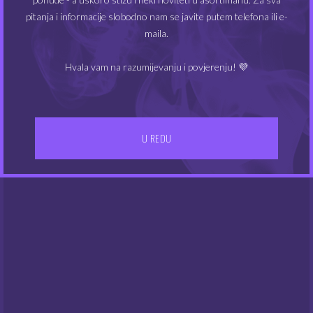
MIN
MAKS
Cijena:
10€
—
30€
FILTRIRAJ
pitanja i informacije slobodno nam se javite putem telefona ili e-
CIJEN
CIJEN
maila.
Hvala vam na razumijevanju i povjerenju! 💜
U REDU
IZBORNIK
Kontakt
Gdje smo
UVJETI POSLOVANJA
Dostava