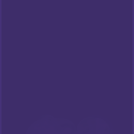
Opći uvjeti poslovanja
Pravila privatnosti
Cookies
Centar za privatnost
PODRŠKA
Česta pitanja
NEWSLETTER
Prijavite sa na naš newsletter i budite
informirani o našim
popustima
i novim
ponudama
!