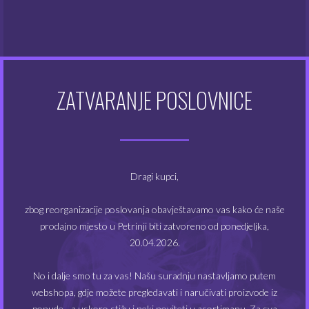
Atomizeri
(48)
Dodaci za e-cigarete
(128)
Dodatna oprema
(48)
ZATVARANJE POSLOVNICE
Kompleti e-cigareta
(49)
Modovi
(20)
Dragi kupci,
Tekućine
(355)
zbog reorganizacije poslovanja obavještavamo vas kako će naše
prodajno mjesto u Petrinji biti zatvoreno od ponedjeljka,
20.04.2026.
FILTRIRAJ PO CIJENI
No i dalje smo tu za vas! Našu suradnju nastavljamo putem
webshopa, gdje možete pregledavati i naručivati proizvode iz
ponude - a uskoro stižu i neki noviteti u asortimanu. Za sva