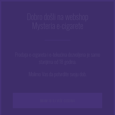
Dobro došli na webshop
400 MG
Mysteria e-cigarete
Početna
/
400 mg
Prodaja e-cigareta i e-tekućina dozvoljena je samo
starijima od 18 godina.
Prikazuje se jedan rezultat
Ovaj
Molimo Vas da potvrdite svoju dob.
proizvod
ima
više
varijanti.
NEMA NA ZALIHAMA
Opcije
IMAM 18 ILI VIŠE GODINA
se
mogu
odabrati