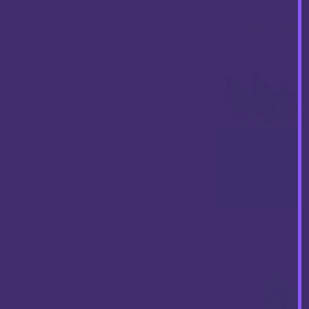
NEMA NA ZALIHA
Atomizer Innokin Z
Top
26.28
€