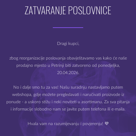
više
više
ZATVARANJE POSLOVNICE
varijanti.
varijanti.
MA
NEMA NA ZALIHAMA
NEMA NA ZALIHAMA
Opcije
Opcije
se
se
Dobro došli na webshop
mogu
mogu
odabrati
odabrati
Mysteria e-cigarete
na
na
Dragi kupci,
stranici
stranici
proizvoda
proizvoda
zbog reorganizacije poslovanja obavještavamo vas kako će naše
lide
Atomizer Voopoo
Joyetech eGo Air Pod
prodajno mjesto u Petrinji biti zatvoreno od ponedjeljka,
MAAT Tank New
spremnik
20.04.2026.
Prodaja e-cigareta i e-tekućina dozvoljena je samo starijima
od 18 godina.
Ovaj
30.00
Ovaj
3.71
€
€
No i dalje smo tu za vas! Našu suradnju nastavljamo putem
proizvod
proizvod
webshopa, gdje možete pregledavati i naručivati proizvode iz
ima
ima
Molimo Vas da potvrdite svoju dob.
više
više
ponude - a uskoro stižu i neki noviteti u asortimanu. Za sva pitanja
varijanti.
varijanti.
i informacije slobodno nam se javite putem telefona ili e-maila.
NEMA NA ZALIHAMA
NEMA NA ZALIHAMA
Opcije
Opcije
se
se
Hvala vam na razumijevanju i povjerenju! 💜
mogu
mogu
IZLAZ
IMAM 18 ILI VIŠE GODINA
odabrati
odabrati