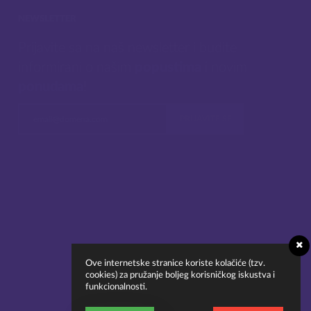
NEWSLETTER
Prijavite sa na naš newsletter i budite
informirani o našim
popustima
i novim
ponudama
!
Ove internetske stranice koriste kolačiće (tzv.
cookies) za pružanje boljeg korisničkog iskustva i
funkcionalnosti.