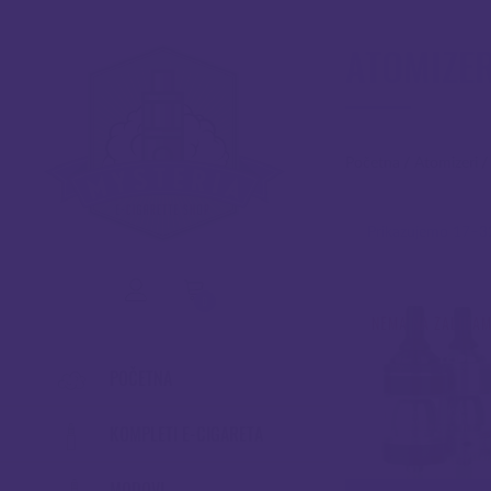
ATOMIZER
Početna
/
Atomizeri
Prikazujemo 17–32
0
NEMA NA ZALIHA
POČETNA
KOMPLETI E-CIGARETA
MODOVI