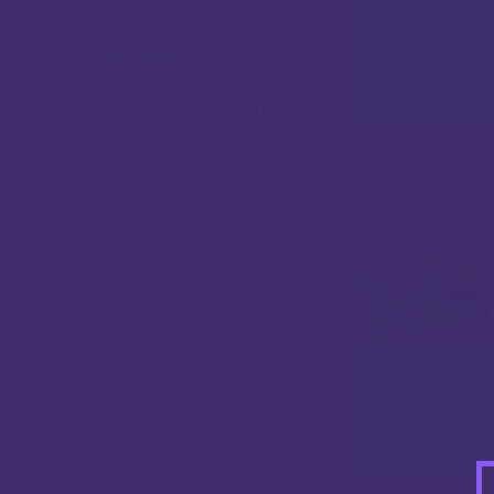
Atomizer Innokin 
Finale MTL RT
ATOMIZERI
39.00
€
DODACI ZA E-CIGARETE
TEKUĆINE
OTAPALA
DODATNA OPREMA
Innokin Zenit
Minimal Tank
24.00
€