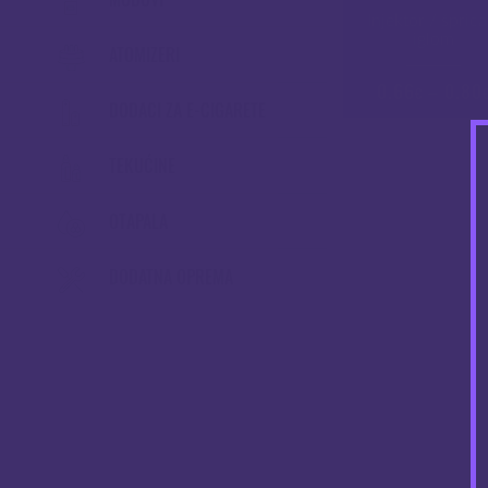
Injektor / šprica
iglom
ATOMIZERI
0.66
–
0.80
€
DODACI ZA E-CIGARETE
TEKUĆINE
OTAPALA
DODATNA OPREMA