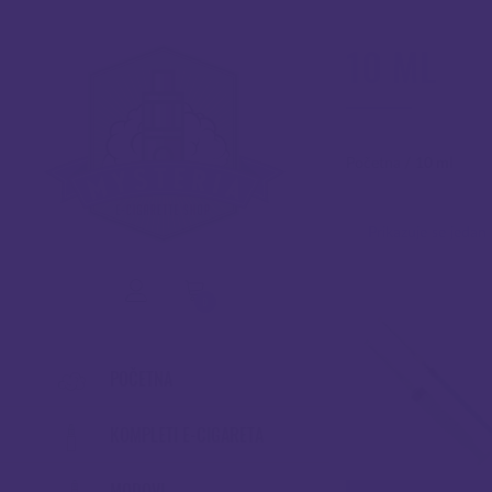
10 ML
Početna
/
10 ml
Prikazuje se jedan 
0
POČETNA
KOMPLETI E-CIGARETA
MODOVI