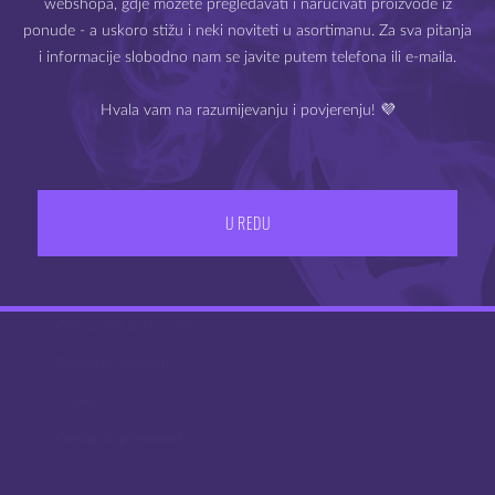
webshopa, gdje možete pregledavati i naručivati proizvode iz
Molimo Vas da potvrdite svoju dob.
ponude - a uskoro stižu i neki noviteti u asortimanu. Za sva pitanja
i informacije slobodno nam se javite putem telefona ili e-maila.
Hvala vam na razumijevanju i povjerenju! 💜
IZLAZ
IMAM 18 ILI VIŠE GODINA
U REDU
UVJETI POSLOVANJA
PODRŠKA
Dostava
Česta pitanja
Opći uvjeti poslovanja
Pravila privatnosti
Cookies
Centar za privatnost