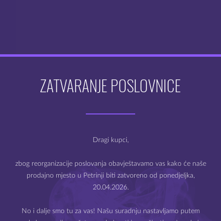
 s
RASPON
€
CIJENA:
OD
0.66€
ZATVARANJE POSLOVNICE
DO
0.80€
Dobro došli na webshop
Mysteria e-cigarete
Dragi kupci,
zbog reorganizacije poslovanja obavještavamo vas kako će naše
prodajno mjesto u Petrinji biti zatvoreno od ponedjeljka,
20.04.2026.
Prodaja e-cigareta i e-tekućina dozvoljena je samo starijima
od 18 godina.
No i dalje smo tu za vas! Našu suradnju nastavljamo putem