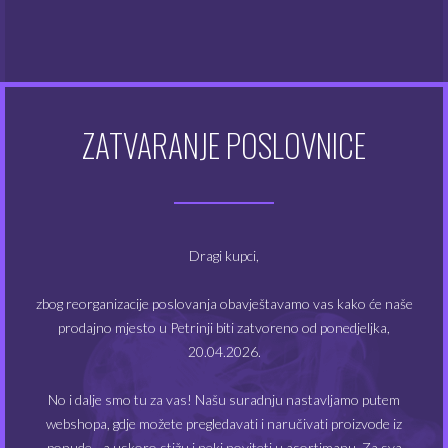
Atomizeri
(48)
Dodaci za e-cigarete
(128)
Dodatna oprema
(48)
ZATVARANJE POSLOVNICE
Kompleti e-cigareta
(49)
Modovi
(20)
Dragi kupci,
Tekućine
(355)
zbog reorganizacije poslovanja obavještavamo vas kako će naše
prodajno mjesto u Petrinji biti zatvoreno od ponedjeljka,
20.04.2026.
FILTRIRAJ PO CIJENI
No i dalje smo tu za vas! Našu suradnju nastavljamo putem
webshopa, gdje možete pregledavati i naručivati proizvode iz
ponude - a uskoro stižu i neki noviteti u asortimanu. Za sva