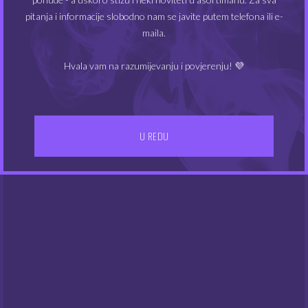
MIN
MAKS
Cijena:
0€
—
10€
FILTRIRAJ
pitanja i informacije slobodno nam se javite putem telefona ili e-
CIJEN
CIJEN
maila.
Hvala vam na razumijevanju i povjerenju! 💜
U REDU
IZBORNIK
Kontakt
Gdje smo
UVJETI POSLOVANJA
Dostava