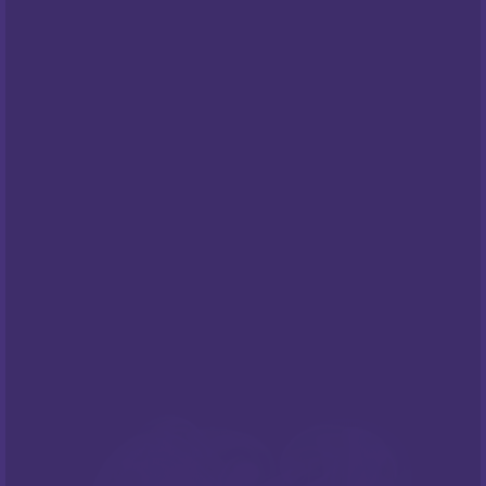
Opći uvjeti poslovanja
Pravila privatnosti
Cookies
Centar za privatnost
PODRŠKA
Česta pitanja
NEWSLETTER
Prijavite sa na naš newsletter i budite
informirani o našim
popustima
i novim
ponudama
!