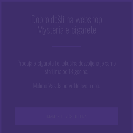
Dobro došli na webshop
RAVNO - 4 ML
Mysteria e-cigarete
Početna
/
Ravno - 4 ml
Prodaja e-cigareta i e-tekućina dozvoljena je samo
starijima od 18 godina.
Prikazuje se jedan rezultat
Ovaj
Molimo Vas da potvrdite svoju dob.
proizvod
ima
više
varijanti.
Opcije
IMAM 18 ILI VIŠE GODINA
se
mogu
odabrati