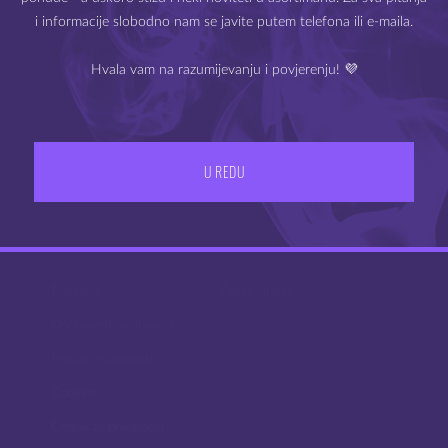
i informacije slobodno nam se javite putem telefona ili e-maila.
Hvala vam na razumijevanju i povjerenju! 💜
IZLAZ
IMAM 18 ILI VIŠE GODINA
U REDU
UVJETI POSLOVANJA
PODRŠKA
Dostava
Česta pitanja
Opći uvjeti poslovanja
Pravila privatnosti
Cookies
Centar za privatnost