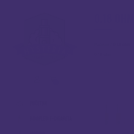
0.18 OH
Početna
/
0.18 ohm
0.18 ohm
Prikazuje se jedan 
0
POČETNA
KOMPLETI E-CIGARETA
MODOVI