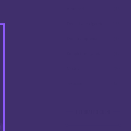
Atomizeri
(48)
Dodaci za e-cigarete
(128)
Dodatna oprema
(48)
Kompleti e-cigareta
(49)
Modovi
(20)
Tekućine
(355)
FILTRIRAJ PO CIJENI