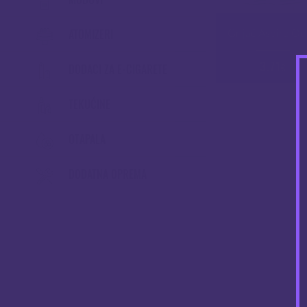
ATOMIZERI
Grijač Aspire O
3.71
DODACI ZA E-CIGARETE
€
TEKUĆINE
OTAPALA
DODATNA OPREMA