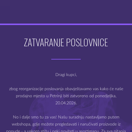
proizvoda
dan
ZATVARANJE POSLOVNICE
Dobro došli na webshop
Mysteria e-cigarete
Dragi kupci,
zbog reorganizacije poslovanja obavještavamo vas kako će naše
prodajno mjesto u Petrinji biti zatvoreno od ponedjeljka,
20.04.2026.
Prodaja e-cigareta i e-tekućina dozvoljena je samo starijima
od 18 godina.
No i dalje smo tu za vas! Našu suradnju nastavljamo putem
webshopa, gdje možete pregledavati i naručivati proizvode iz
Molimo Vas da potvrdite svoju dob.
ponude - a uskoro stižu i neki noviteti u asortimanu. Za sva pitanja