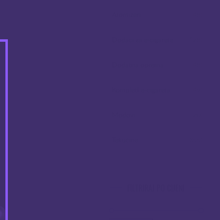
Atomizeri
(48)
Dodaci za e-cigarete
(128)
Dodatna oprema
(48)
Kompleti e-cigareta
(49)
Modovi
(20)
Tekućine
(355)
FILTRIRAJ PO CIJENI