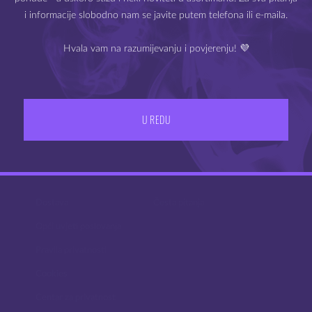
i informacije slobodno nam se javite putem telefona ili e-maila.
Hvala vam na razumijevanju i povjerenju! 💜
IZLAZ
IMAM 18 ILI VIŠE GODINA
U REDU
UVJETI POSLOVANJA
PODRŠKA
Dostava
Česta pitanja
Opći uvjeti poslovanja
Pravila privatnosti
Cookies
Centar za privatnost