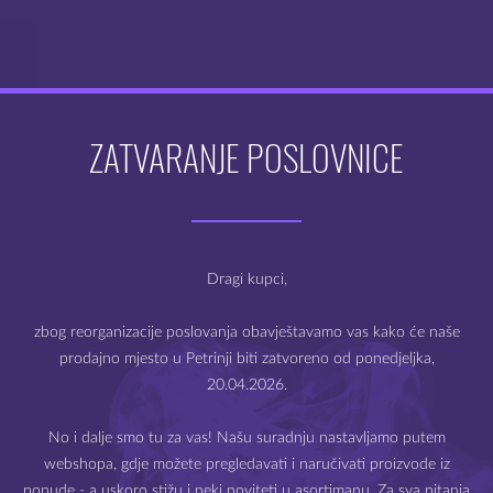
proizvoda
 Air
ZATVARANJE POSLOVNICE
Dobro došli na webshop
Mysteria e-cigarete
Dragi kupci,
zbog reorganizacije poslovanja obavještavamo vas kako će naše
prodajno mjesto u Petrinji biti zatvoreno od ponedjeljka,
20.04.2026.
Prodaja e-cigareta i e-tekućina dozvoljena je samo starijima
od 18 godina.
No i dalje smo tu za vas! Našu suradnju nastavljamo putem
webshopa, gdje možete pregledavati i naručivati proizvode iz
Molimo Vas da potvrdite svoju dob.
ponude - a uskoro stižu i neki noviteti u asortimanu. Za sva pitanja