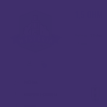
1,5 OHM
Početna
/
1,5 ohm
1,5 ohm
Prikazuje se jedan 
0
POČETNA
KOMPLETI E-CIGARETA
MODOVI