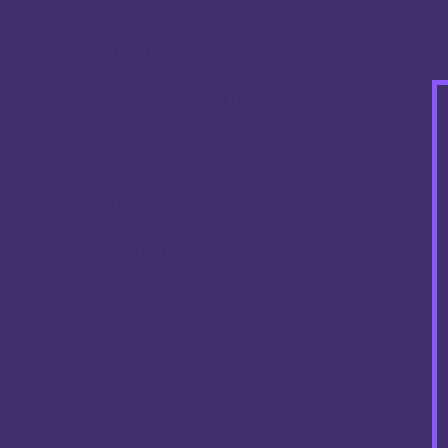
ATOMIZERI
Grijač za Eleaf GS
2.39
DODACI ZA E-CIGARETE
€
TEKUĆINE
OTAPALA
DODATNA OPREMA