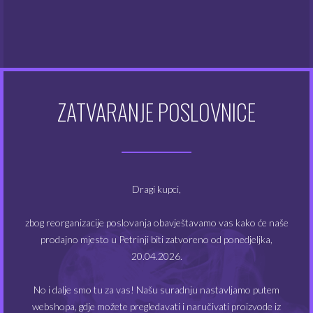
Otapala
(6)
Atomizeri
(48)
Dodaci za e-cigarete
(128)
ZATVARANJE POSLOVNICE
Dodatna oprema
(48)
Kompleti e-cigareta
(49)
Modovi
(20)
Dragi kupci,
Tekućine
(355)
zbog reorganizacije poslovanja obavještavamo vas kako će naše
prodajno mjesto u Petrinji biti zatvoreno od ponedjeljka,
20.04.2026.
FILTRIRAJ PO CIJENI
No i dalje smo tu za vas! Našu suradnju nastavljamo putem
webshopa, gdje možete pregledavati i naručivati proizvode iz