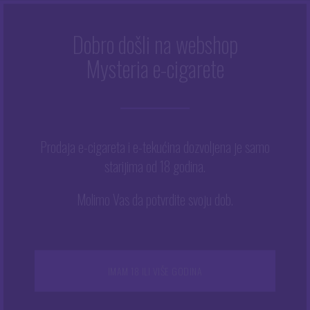
Dobro došli na webshop
1,8 OHM
Mysteria e-cigarete
Početna
/
1,8 ohm
Prodaja e-cigareta i e-tekućina dozvoljena je samo
1,8 ohm
starijima od 18 godina.
Molimo Vas da potvrdite svoju dob.
Prikazuje se jedan rezultat
IMAM 18 ILI VIŠE GODINA