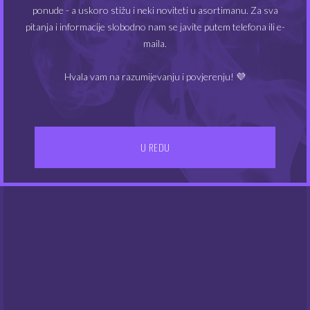
ponude - a uskoro stižu i neki noviteti u asortimanu. Za sva
MIN
MAKS
Cijena:
0€
—
10€
FILTRIRAJ
pitanja i informacije slobodno nam se javite putem telefona ili e-
maila.
CIJEN
CIJEN
Hvala vam na razumijevanju i povjerenju! 💜
U REDU
IZBORNIK
Kontakt
Gdje smo
UVJETI POSLOVANJA
Dostava