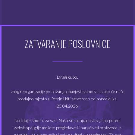
Atomizeri
(48)
Dodaci za e-cigarete
(128)
Dodatna oprema
(48)
ZATVARANJE POSLOVNICE
Kompleti e-cigareta
(49)
Modovi
(20)
Dragi kupci,
Tekućine
(355)
zbog reorganizacije poslovanja obavještavamo vas kako će naše
prodajno mjesto u Petrinji biti zatvoreno od ponedjeljka,
20.04.2026.
FILTRIRAJ PO CIJENI
No i dalje smo tu za vas! Našu suradnju nastavljamo putem
webshopa, gdje možete pregledavati i naručivati proizvode iz
ponude - a uskoro stižu i neki noviteti u asortimanu. Za sva