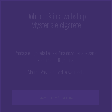
Dobro došli na webshop
EC-D 0.5OHM
Mysteria e-cigarete
Početna
/
EC-D 0.5ohm
Prodaja e-cigareta i e-tekućina dozvoljena je samo
starijima od 18 godina.
Prikazuje se jedan rezultat
Ovaj
Molimo Vas da potvrdite svoju dob.
proizvod
ima
više
varijanti.
Opcije
IMAM 18 ILI VIŠE GODINA
se
mogu
odabrati