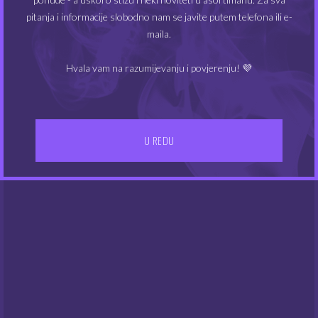
MIN
MAKS
Cijena:
0€
—
10€
FILTRIRAJ
pitanja i informacije slobodno nam se javite putem telefona ili e-
CIJEN
CIJEN
maila.
Hvala vam na razumijevanju i povjerenju! 💜
U REDU
IZBORNIK
Kontakt
Gdje smo
UVJETI POSLOVANJA
Dostava