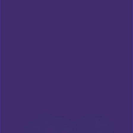
Opći uvjeti poslovanja
Pravila privatnosti
Cookies
Centar za privatnost
PODRŠKA
Česta pitanja
NEWSLETTER
Prijavite sa na naš newsletter i budite
informirani o našim
popustima
i novim
ponudama
!