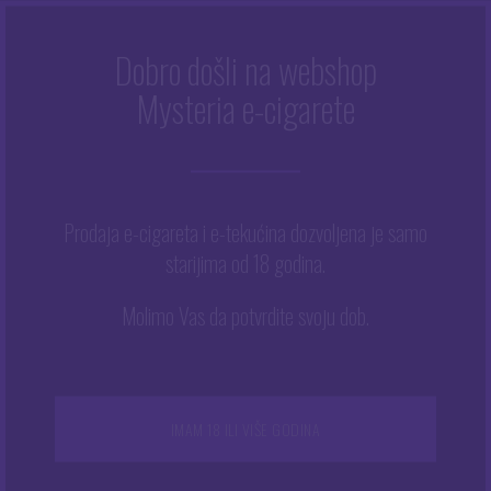
Dobro došli na webshop
VM4 - 0.6 OHM
Mysteria e-cigarete
Početna
/
VM4 - 0.6 ohm
Prodaja e-cigareta i e-tekućina dozvoljena je samo
starijima od 18 godina.
Prikazuje se jedan rezultat
Ovaj
Molimo Vas da potvrdite svoju dob.
proizvod
ima
više
varijanti.
Opcije
IMAM 18 ILI VIŠE GODINA
se
mogu
odabrati