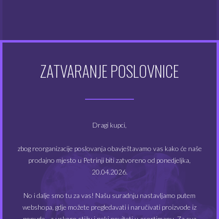
Atomizeri
(48)
Dodaci za e-cigarete
(128)
Dodatna oprema
(48)
ZATVARANJE POSLOVNICE
Kompleti e-cigareta
(49)
Modovi
(20)
Dragi kupci,
Tekućine
(355)
zbog reorganizacije poslovanja obavještavamo vas kako će naše
prodajno mjesto u Petrinji biti zatvoreno od ponedjeljka,
20.04.2026.
FILTRIRAJ PO CIJENI
No i dalje smo tu za vas! Našu suradnju nastavljamo putem
webshopa, gdje možete pregledavati i naručivati proizvode iz
ponude - a uskoro stižu i neki noviteti u asortimanu. Za sva