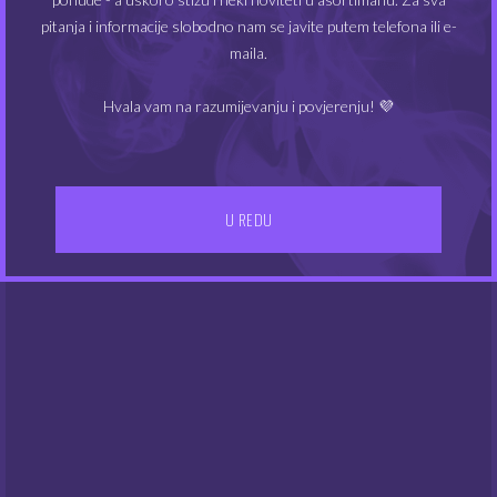
MIN
MAKS
Cijena:
0€
—
10€
FILTRIRAJ
pitanja i informacije slobodno nam se javite putem telefona ili e-
CIJEN
CIJEN
maila.
Hvala vam na razumijevanju i povjerenju! 💜
U REDU
IZBORNIK
Kontakt
Gdje smo
UVJETI POSLOVANJA
Dostava