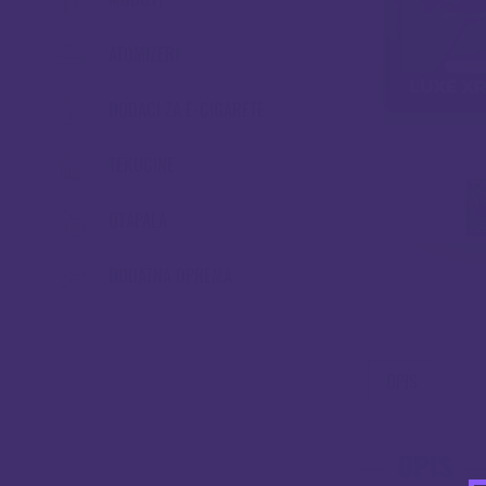
ATOMIZERI
DODACI ZA E-CIGARETE
TEKUĆINE
OTAPALA
DODATNA OPREMA
OPIS
OPIS