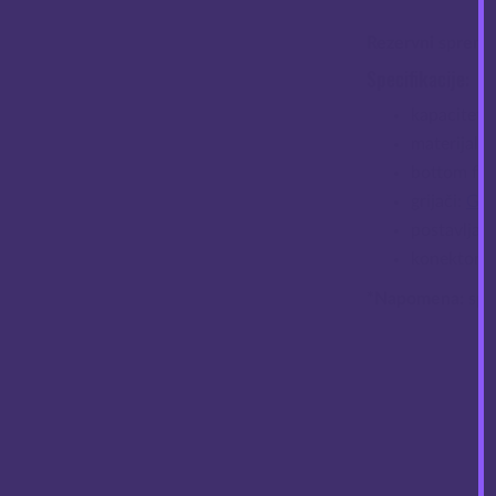
Rezervni spremn
Specifikacije:
kapacitet: 
materijal:
bottom fill
grijači:
GTX
postavljanj
konektor: 
*Napomena:
spre