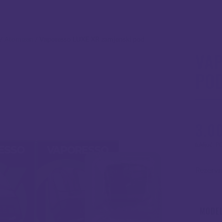
/
Atomizeri
/
Vaporesso LUXE XR zamjenski pod
VAP
PO
3.0
(uključ. P
Rezervn
MODE