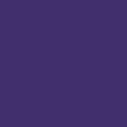
(0)
ORESSO LUXE XR ZAMJENSKI
D
0
€
DV)
i spremnici za Vaporesso Luxe XR Max 2.
L