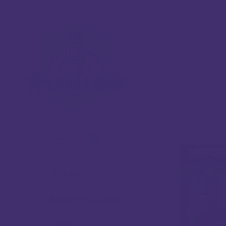
Početna
/
Trgovina
0
POČETNA
KOMPLETI E-CIGARETA
MODOVI