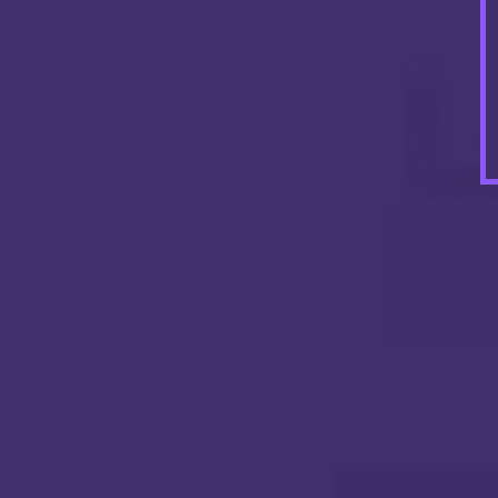
Vaporesso Lu
47