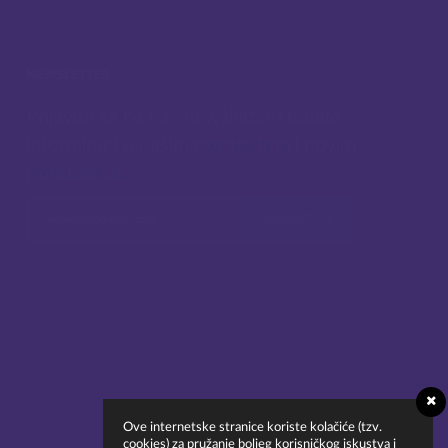
NEWSLETTER
Prijavite sa na naš newsletter i budite
informirani o našim
popustima
i novim
ponudama
!
Ove internetske stranice koriste kolačiće (tzv.
cookies) za pružanje boljeg korisničkog iskustva i