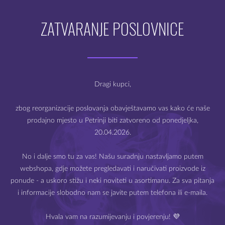
ici za
Vaporesso Luxe XR Max 2
.
ZATVARANJE POSLOVNICE
5 ml
Dobro došli na webshop
 PCTG
Mysteria e-cigarete
Dragi kupci,
 Mesh Coils
e grijača: Press Fit
zbog reorganizacije poslovanja obavještavamo vas kako će naše
magnetski
prodajno mjesto u Petrinji biti zatvoreno od ponedjeljka,
20.04.2026.
Prodaja e-cigareta i e-tekućina dozvoljena je samo starijima
mnik dolazi prazan, bez grijača. Cijena se odnosi na jedan komad
od 18 godina.
No i dalje smo tu za vas! Našu suradnju nastavljamo putem
webshopa, gdje možete pregledavati i naručivati proizvode iz
Molimo Vas da potvrdite svoju dob.
POVEZANI PROIZ
Ovaj
Ovaj
ponude - a uskoro stižu i neki noviteti u asortimanu. Za sva pitanja
proizvod
proizvod
i informacije slobodno nam se javite putem telefona ili e-maila.
ima
ima
više
više
varijanti.
varijanti.
Hvala vam na razumijevanju i povjerenju! 💜