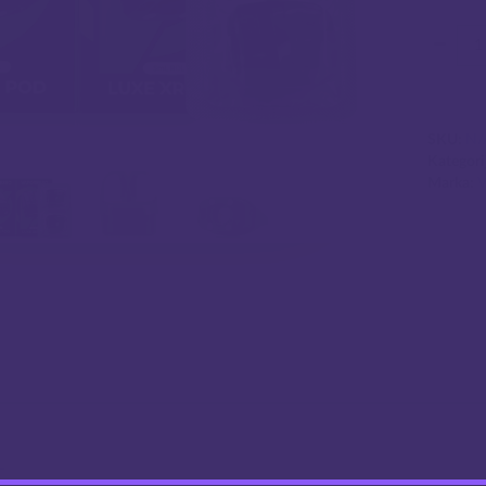
Koli
SKU:
N/
Kategori
Marka:
V