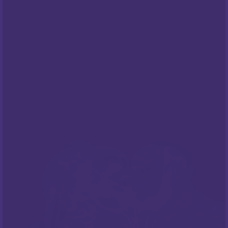
PODRŠKA
Česta pitanja
NEWSLETTER
Prijavite sa na naš newsletter i budite
informirani o našim
popustima
i novim
ponudama
!
PRATITE NAS