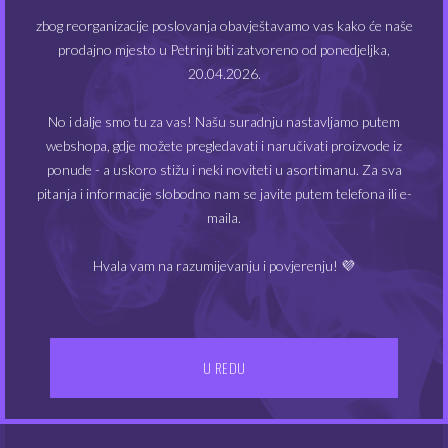
1 x upute
zbog reorganizacije poslovanja obavještavamo vas kako će naše
prodajno mjesto u Petrinji biti zatvoreno od ponedjeljka,
20.04.2026.
POVEZANI PROIZVODI
No i dalje smo tu za vas! Našu suradnju nastavljamo putem
webshopa, gdje možete pregledavati i naručivati proizvode iz
ponude - a uskoro stižu i neki noviteti u asortimanu. Za sva
NEMA NA ZALIHAMA
pitanja i informacije slobodno nam se javite putem telefona ili e-
maila.
Hvala vam na razumijevanju i povjerenju! 💜
Baterija Golisi G30 IMR
Baterija X Power –
U REDU
18650
18650 3500 mAh
11.15
8.50
€
€