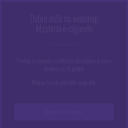
Dobro došli na webshop
Mysteria e-cigarete
Početna
/
Trgovina
/
Dodaci za e-cigarete
/
Baterije
/
Baterija
X Power – 21700 5000 mAh
Prodaja e-cigareta i e-tekućina dozvoljena je samo
starijima od 18 godina.
Molimo Vas da potvrdite svoju dob.
IMAM 18 ILI VIŠE GODINA