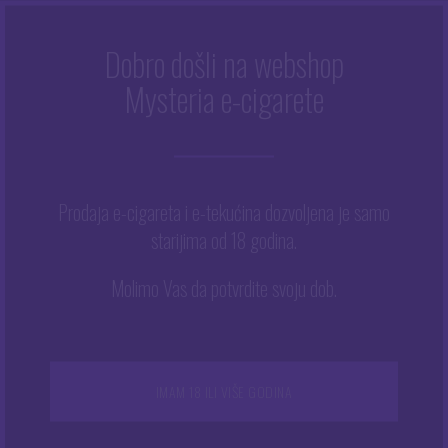
Dobro došli na webshop
Mysteria e-cigarete
Početna
/
Trgovina
/
Dodaci za e-cigarete
/
Grijači
/
Gotovi
grijači
/
Grijač Aspire AF
Prodaja e-cigareta i e-tekućina dozvoljena je samo
starijima od 18 godina.
Molimo Vas da potvrdite svoju dob.
IMAM 18 ILI VIŠE GODINA