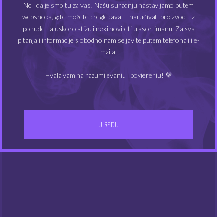
No i dalje smo tu za vas! Našu suradnju nastavljamo putem
mo
webshopa, gdje možete pregledavati i naručivati proizvode iz
oda
na
ponude - a uskoro stižu i neki noviteti u asortimanu. Za sva
str
pitanja i informacije slobodno nam se javite putem telefona ili e-
pro
maila.
Staklo Aspire AF Tank
Aspire Boxxer Kit
Hvala vam na razumijevanju i povjerenju! 💜
3.00
52.00
€
€
Ovaj
proizvod
U REDU
ima
više
varijanti.
NEMA NA ZALIHAMA
Opcije
se
mogu
odabrati
na
stranici
proizvoda