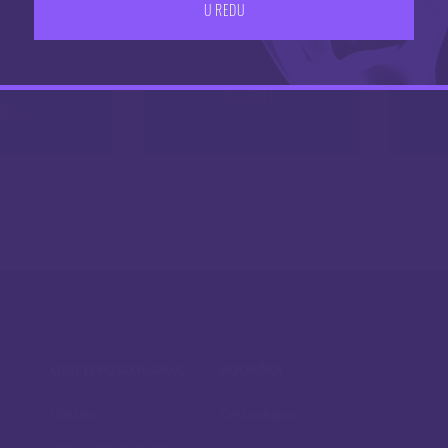
U REDU
ed Clapton 2 in
Coil Master V4 coiler
Woto
1
12.34
€
.91
€
UVJETI POSLOVANJA
PODRŠKA
Dostava
Česta pitanja