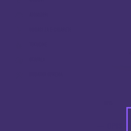
ATOMIZERI
DODACI ZA E-CIGARETE
TEKUĆINE
OTAPALA
DODATNA OPREMA
OPIS
OPIS