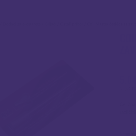
/
Dodaci za e-cigarete
/
Grijači
/
Ostali pribor
/
Coil Master četkica za zav
COI
ZAV
5.0
(uključ. P
Čelična
različi
Nema na z