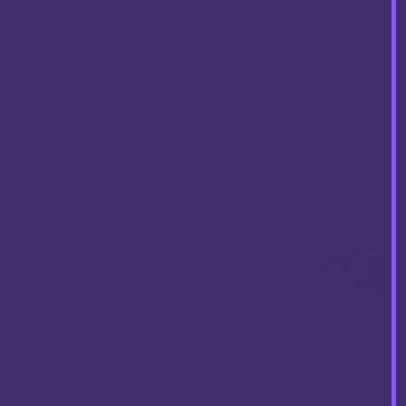
Praktičan alat za
namatanje žice n
Materijal: čelik