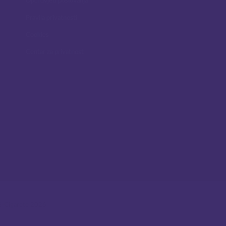
Opći uvjeti poslovanja
Pravila privatnosti
Cookies
Centar za privatnost
E-Cigarete 2026