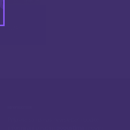
fo gotove zavojnice
5.04
€
NEWSLETTER
Prijavite sa na naš newsletter i budite
informirani o našim
popustima
i novim