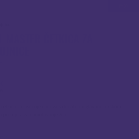
(0)
ojnice
L MASTER ČETKICA ZA
OJNICE
4
€
DV)
 četkica za čišćenje coilova s dodatnom glavom i drškom
tih promjera za namotavanje žice.
alihi