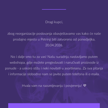
Dobro došli na webshop
 čišćenje coilova prilikom rebuildanja grijača. Dolazi s dodatnom 
a željeni promjer.
Mysteria e-cigarete
Dragi kupci,
zbog reorganizacije poslovanja obavještavamo vas kako će naše
prodajno mjesto u Petrinji biti zatvoreno od ponedjeljka,
POVEZANI PROIZ
20.04.2026.
Prodaja e-cigareta i e-tekućina dozvoljena je samo starijima
od 18 godina.
No i dalje smo tu za vas! Našu suradnju nastavljamo putem
webshopa, gdje možete pregledavati i naručivati proizvode iz
Molimo Vas da potvrdite svoju dob.
NEMA NA ZALIHAMA
ponude - a uskoro stižu i neki noviteti u asortimanu. Za sva pitanja
i informacije slobodno nam se javite putem telefona ili e-maila.
Hvala vam na razumijevanju i povjerenju! 💜
IZLAZ
IMAM 18 ILI VIŠE GODINA