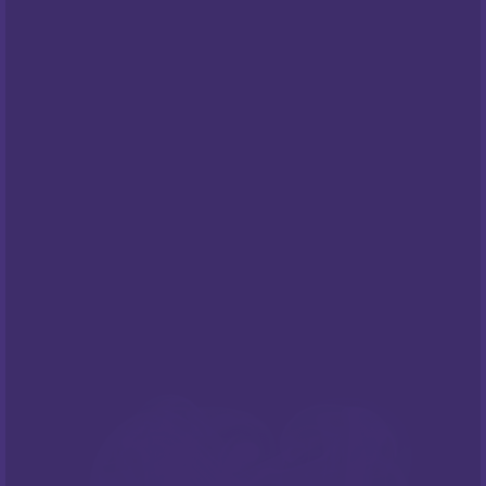
Pravila privatnosti
Cookies
Centar za privatnost
PODRŠKA
Česta pitanja
NEWSLETTER
Prijavite sa na naš newsletter i budite
informirani o našim
popustima
i novim
ponudama
!