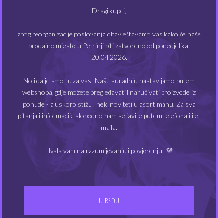
Dragi kupci,
zbog reorganizacije poslovanja obavještavamo vas kako će naše
POVEZANI PROIZVODI
prodajno mjesto u Petrinji biti zatvoreno od ponedjeljka,
20.04.2026.
No i dalje smo tu za vas! Našu suradnju nastavljamo putem
NEMA NA ZALIHAMA
webshopa, gdje možete pregledavati i naručivati proizvode iz
ponude - a uskoro stižu i neki noviteti u asortimanu. Za sva
pitanja i informacije slobodno nam se javite putem telefona ili e-
maila.
Hvala vam na razumijevanju i povjerenju! 💜
Kendo Vape Cotton
Cotton Bacon V2 by
Gold Edition
Wick’n’Vape
5.98
4.51
€
€
U REDU