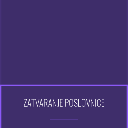
Geekvape 2in1 gotove zavojnice – ukupno 8 zavojnica,
četiri komada od obje vrste.
Nema na zalihi
Kategorija:
Zavojnice
Marka:
Geekvape
OPIS
OPIS
ZATVARANJE POSLOVNICE
Proizvod uključuje:
– 8 x gotove zavojnice
– 1 x alat za postavljanje zavojnice