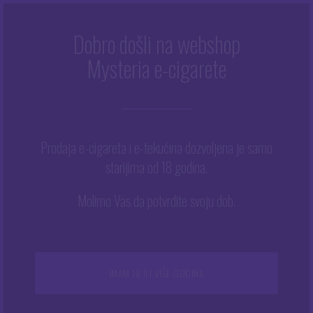
Dobro došli na webshop
Mysteria e-cigarete
Početna
/
Trgovina
/
Dodaci za e-cigarete
/
Grijači
/
Zavojnice
/
Geekvape Framed Staple coil 2 in 1
Prodaja e-cigareta i e-tekućina dozvoljena je samo
starijima od 18 godina.
Molimo Vas da potvrdite svoju dob.
IMAM 18 ILI VIŠE GODINA