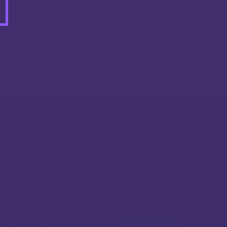
NEWSLETTER
Prijavite sa na naš newsletter i budite
informirani o našim
popustima
i novim
ponudama
!