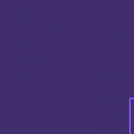
ATOMIZERI
DODACI ZA E-CIGARETE
TEKUĆINE
OTAPALA
DODATNA OPREMA
OPIS
OPIS
Youde stainless s
Debljina: