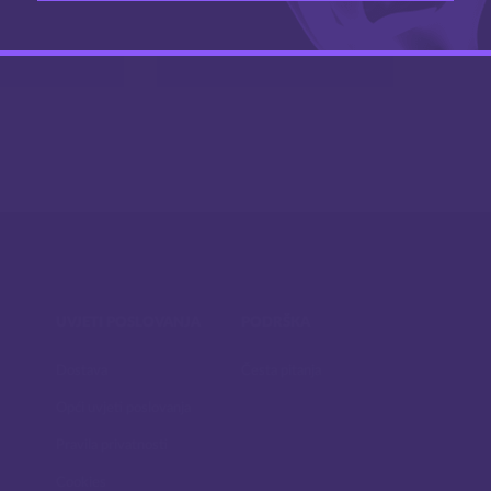
.34
9.95
€
€
UVJETI POSLOVANJA
PODRŠKA
Dostava
Česta pitanja
Opći uvjeti poslovanja
Pravila privatnosti
Cookies