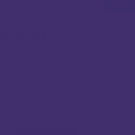
(0)
DE SS ŽICA 10 M
€
DV)
ainless Steel žica za izradu grijača.
INA
čina