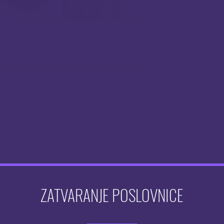
SKU:
N/
Kategori
ZATVARANJE POSLOVNICE
teel žica u pakiranju od 30 ft (oko 10 m) na kolutu.