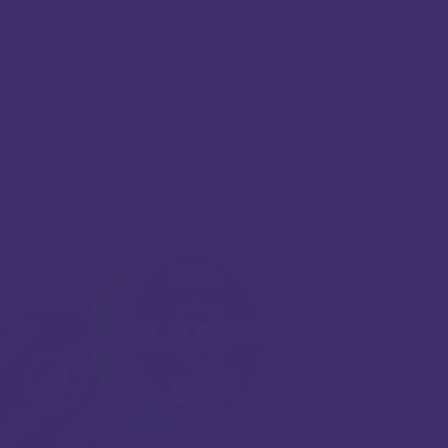
/
Dodaci za e-cigarete
/
Grijači
/
Žice
/
Youde SS žica 10 m
YOU
3.31
(uključ. P
Youde St
DEBLJ
Koli