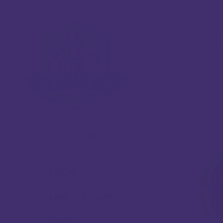
Početna
/
Trgovina
0
POČETNA
KOMPLETI E-CIGARETA
MODOVI