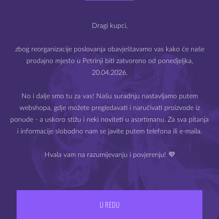
Dobro došli na webshop
.4 mm
Mysteria e-cigarete
.3 mm
Dragi kupci,
zbog reorganizacije poslovanja obavještavamo vas kako će naše
POVEZANI PROIZ
prodajno mjesto u Petrinji biti zatvoreno od ponedjeljka,
20.04.2026.
Prodaja e-cigareta i e-tekućina dozvoljena je samo starijima
od 18 godina.
No i dalje smo tu za vas! Našu suradnju nastavljamo putem
 ZALIHAMA
NEMA NA ZALIHAMA
webshopa, gdje možete pregledavati i naručivati proizvode iz
Molimo Vas da potvrdite svoju dob.
ponude - a uskoro stižu i neki noviteti u asortimanu. Za sva pitanja
i informacije slobodno nam se javite putem telefona ili e-maila.
Hvala vam na razumijevanju i povjerenju! 💜
IZLAZ
IMAM 18 ILI VIŠE GODINA
U REDU
er V4 coiler
Youde Coil Jig V3