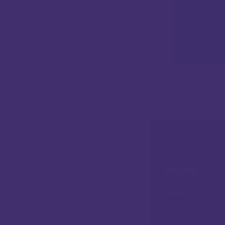
Sony Konion
9
IZBORNIK
Kontakt
Gdje smo