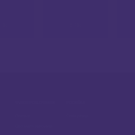
 VTC6 3120mAh
LG HG2 3000 mAh 20A Li-ion
Sony 
20A
baterija
.16
8.76
€
€
UVJETI POSLOVANJA
PODRŠKA
Dostava
Česta pitanja
Opći uvjeti poslovanja