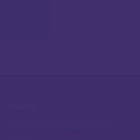
Konion 18650 VTC5A
2600 mAh 35A
9.95
€
NEWSLETTER
Prijavite sa na naš newsletter i budite
informirani o našim
popustima
i novim
ponudama
!