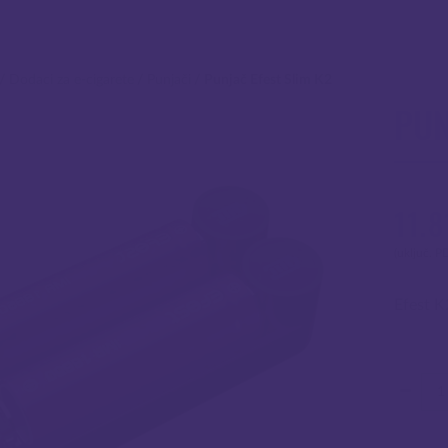
/
Dodaci za e-cigarete
/
Punjači
/
Punjač Efest Slim K2
PUN
11.8
(uključ. P
Efest K2
Koli