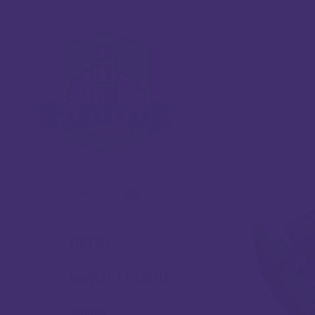
Početna
/
Trgovina
0
POČETNA
KOMPLETI E-CIGARETA
MODOVI