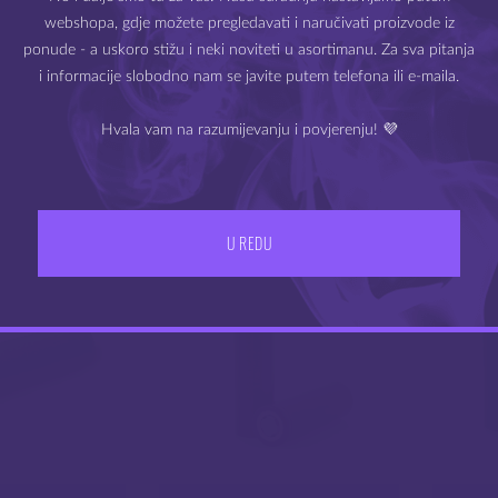
Slim K2 punjač
webshopa, gdje možete pregledavati i naručivati proizvode iz
Molimo Vas da potvrdite svoju dob.
USB kabel
ponude - a uskoro stižu i neki noviteti u asortimanu. Za sva pitanja
i informacije slobodno nam se javite putem telefona ili e-maila.
Hvala vam na razumijevanju i povjerenju! 💜
IZLAZ
IMAM 18 ILI VIŠE GODINA
POVEZANI PROIZ
U REDU
N