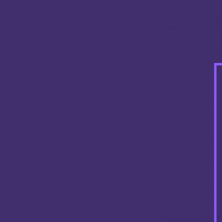
Efest Slim K2 kvali
status napunjenosti 
Specifikacije
:
kompatibil
lako preno
LED indika
1-slot
AC Input:
DC Output
DC Input:
1A CC stru
Auto Cut-O
CV Cut-Of
standby st
temperatur
temperatur
Proizvod uključuje