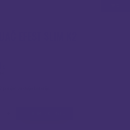
(0)
JAČ EFEST SLIM K2
1
€
DV)
 punjač za dvije baterije.
čina
DODAJ U KOŠARICU