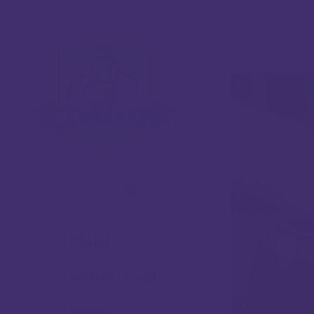
Početna
/
Trgovina
0
POČETNA
KOMPLETI E-CIGARETA
MODOVI