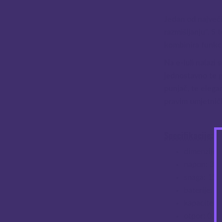
Jedan od najveći
razmišljanju”. S
kombinira funkci
Na e-luli nalazi 
jednostavno te g
punjač, te elega
pravim umjetnič
Specifikacije
:
dimenzije:
napon: 3.3
snaga: 15
baterije: 1
kapacitet: 
otpor: 0.7