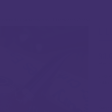
/
Kompleti e-cigareta
/
Napredni
/
E-lula Vapeonly vPipe v3
E-L
98.
(uključ. P
Elegant
poklonik
Nema na z
Kategori