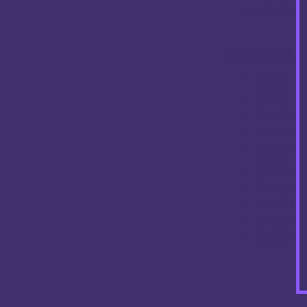
materijal: 
Proizvod uključ
1 x tijelo 
1 x BVC at
2 x grijač
V
1 x usnik
2 x 18350 
1 x punjač
1 x rezervn
1 x USB ka
1 x stalak
1 x upute