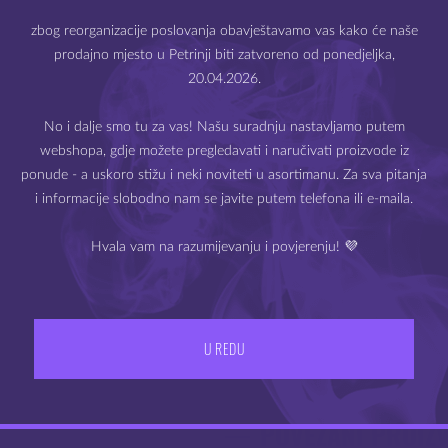
palisander, nehrđajući čelik, staklo
zbog reorganizacije poslovanja obavještavamo vas kako će naše
prodajno mjesto u Petrinji biti zatvoreno od ponedjeljka,
uje
:
20.04.2026.
Prodaja e-cigareta i e-tekućina dozvoljena je samo starijima
od 18 godina.
e-lule Vapeonly vPipe 3
No i dalje smo tu za vas! Našu suradnju nastavljamo putem
omizer
webshopa, gdje možete pregledavati i naručivati proizvode iz
Molimo Vas da potvrdite svoju dob.
apeonly vAir-P
ponude - a uskoro stižu i neki noviteti u asortimanu. Za sva pitanja
i informacije slobodno nam se javite putem telefona ili e-maila.
Li-ion baterija 1300 mAh 15A
Hvala vam na razumijevanju i povjerenju! 💜
IZLAZ
IMAM 18 ILI VIŠE GODINA
i o-ringovi
bel
U REDU
POVEZANI PROIZ