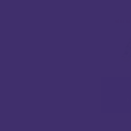
NEMA NA
Grijač Vap
2