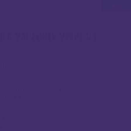
(0)
ULA VAPEONLY VPIPE V3
61
€
DV)
na e-lula profinjene izrade od pravog drveta, za sve
e tradicije.
alihi
ja:
Napredni