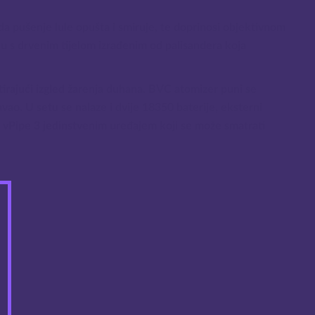
da pušenje lule opušta i smiruje, te doprinosi objektivnom
ulu s drvenim tijelom izrađenim od palisandera koja
mitirajući izgled žarenja duhana. BVC atomizer puni se
avao. U setu se nalaze i dvije 18350 baterije, eksterni
ne vPipe 3 jedinstvenim uređajem koji se može smatrati