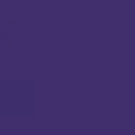
 ZALIHAMA
eonly vAir-P
.53
€