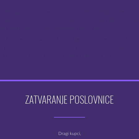
h umova, Albert Einstein, jednom je prilikom izjavio: “Vjerujem 
 tom misli kao idejom vodiljom, Vapeonly je kreirao high-end e-l
je tradicionalnih lula s prednostima novih tehnologija.
se LED svjetlosni indikator koji se tijekom korištenja osvijetli i
a je moguće u potpunosti rastaviti kako bi se lakše čistio i održ
ntni stalak za e-lulu. Luksuzan dizajn i napredna tehnologija či
kim djelom.
ZATVARANJE POSLOVNICE
 155 x 100 x 50 mm
V – 4.2V
W – 24W
Dobro došli na webshop
 x 18350 (dvije uključene u komplet)
Mysteria e-cigarete
1.2 ml
Dragi kupci,
Ω