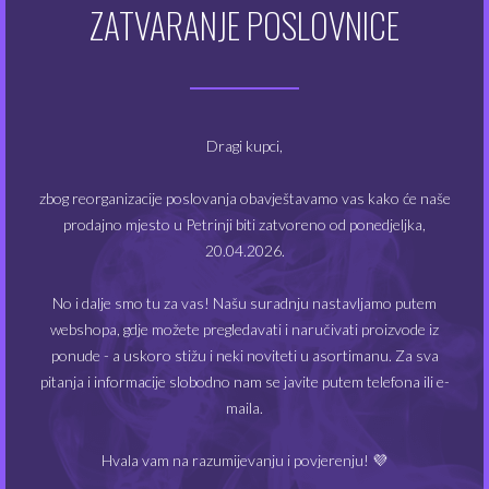
Pomoću
podesivog prstena za protok zraka
možeš
ZATVARANJE POSLOVNICE
precizno prilagoditi jačinu povlačenja – od zategnutog
MTL-a do prozračnijeg RDL-a.
Kompatibilnost sa
Z-Coil
grijačima
Dragi kupci,
zbog reorganizacije poslovanja obavještavamo vas kako će naše
Coolfire Z80 NEX dolazi s dvije vrste grijača:
prodajno mjesto u Petrinji biti zatvoreno od ponedjeljka,
Z-Coil 0.8Ω (14–17W)
– za klasično MTL parenje
20.04.2026.
Z-Coil 0.3Ω (30–40W)
– za restriktivniji DL/RDL
No i dalje smo tu za vas! Našu suradnju nastavljamo putem
stil
webshopa, gdje možete pregledavati i naručivati proizvode iz
Zamjena grijača je jednostavna:
ponude - a uskoro stižu i neki noviteti u asortimanu. Za sva
pitanja i informacije slobodno nam se javite putem telefona ili e-
Odvrnite donji dio atomizera
maila.
Uklonite stari grijač
Hvala vam na razumijevanju i povjerenju! 💜
Nakapajte par kapi e-tekućine u novi grijač