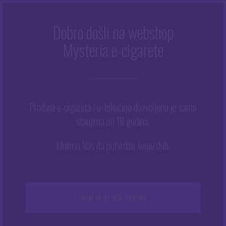
Dobro došli na webshop
Mysteria e-cigarete
Početna
/
Trgovina
/
Kompleti e-cigareta
/
Napredni
/
Innokin
Coolfire Z80 NEX Kit
Prodaja e-cigareta i e-tekućina dozvoljena je samo
starijima od 18 godina.
Molimo Vas da potvrdite svoju dob.
IMAM 18 ILI VIŠE GODINA