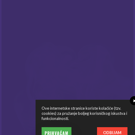
NEWSLETTER
Prijavite sa na naš newsletter i budite
informirani o našim
popustima
i novim
ponudama
!
PRATITE NAS
Ove internetske stranice koriste kolačiće (tzv.
cookies) za pružanje boljeg korisničkog iskustva i
funkcionalnosti.
© Copyright Mysteria E-Cigarete 2026
PRIHVAĆAM
ODBIJAM