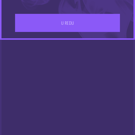
Umetnite grijač i ponovno sastavite uređaj
Pričekajte nekoliko minuta prije prvog povlačenja
U REDU
Specifikacije:
Dimenzije:
134.8 x 58.3 x 27.5 mm
Težina:
92 g
Materijal:
Legura cinka + PU koža (mod),
nehrđajući čelik + Pyrex (atomizer)
Snaga:
6–80 W
Baterija:
1x 18650 (nije uključena)
Punjenje:
USB-C
Zaslon:
U boji
Kapacitet:
5 ml