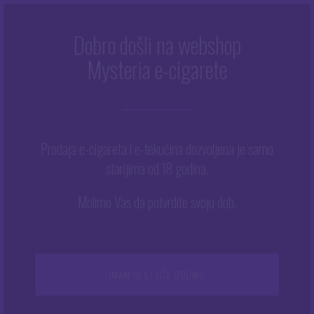
Dobro došli na webshop
Mysteria e-cigarete
Početna
/
Trgovina
/
Kompleti e-cigareta
/
Napredni
/
Vaporesso Armour GS Kit
Prodaja e-cigareta i e-tekućina dozvoljena je samo
starijima od 18 godina.
Molimo Vas da potvrdite svoju dob.
IMAM 18 ILI VIŠE GODINA