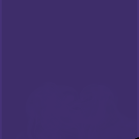
PODRŠKA
Česta pitanja
NEWSLETTER
Prijavite sa na naš newsletter i budite
informirani o našim
popustima
i novim
ponudama
!
PRATITE NAS