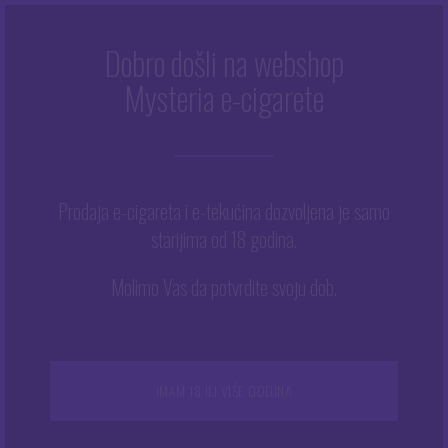
Dobro došli na webshop
Mysteria e-cigarete
Početna
/
Trgovina
/
Kompleti e-cigareta
/
Početni
/
Vaporesso GEN Fit Starter Kit
Prodaja e-cigareta i e-tekućina dozvoljena je samo
starijima od 18 godina.
Molimo Vas da potvrdite svoju dob.
IMAM 18 ILI VIŠE GODINA