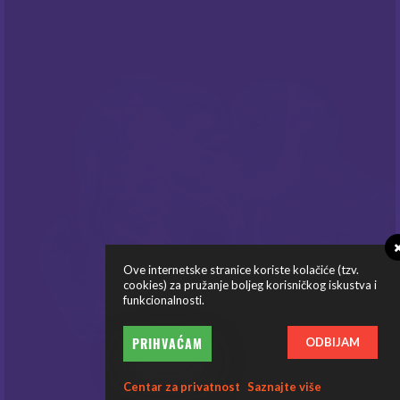
informirani o našim
popustima
i novim
ponudama
!
PRATITE NAS
Ove internetske stranice koriste kolačiće (tzv.
cookies) za pružanje boljeg korisničkog iskustva i
funkcionalnosti.
© Copyright Mysteria E-Cigarete 2026
PRIHVAĆAM
ODBIJAM
Centar za privatnost
Saznajte više