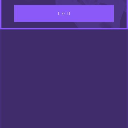
U REDU
Sony Konion 18650
Baterija Avatar 21700
VTC5A 2600 mAh 35A
4000mAh 30A
9.95
11.15
€
€
NEMA NA ZALIHAMA