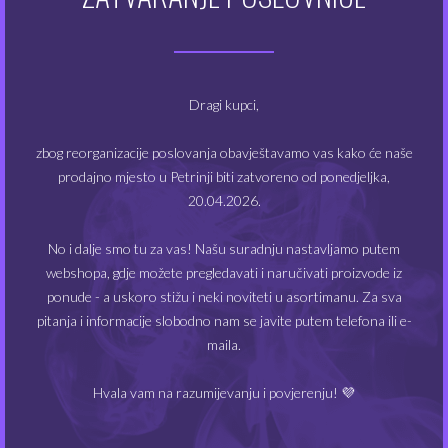
snaga: 6 – 100W
napon: 1 – 7.5V
otpor: 0.05 – 3.5 ohm
brza reaktivnost: 0.003 s
USB: Type-C
Dragi kupci,
prihvat atomizera: 510
zbog reorganizacije poslovanja obavještavamo vas kako će naše
materijal: legura cinka
prodajno mjesto u Petrinji biti zatvoreno od ponedjeljka,
Proizvod uključuje:
20.04.2026.
1 x mod Innokin Kroma 217
1 x USB-C kabel
No i dalje smo tu za vas! Našu suradnju nastavljamo putem
1 x upute
webshopa, gdje možete pregledavati i naručivati proizvode iz
ponude - a uskoro stižu i neki noviteti u asortimanu. Za sva
pitanja i informacije slobodno nam se javite putem telefona ili e-
maila.
POVEZANI PROIZVODI
Hvala vam na razumijevanju i povjerenju! 💜
NEMA NA ZALIHAMA
NEMA NA ZALIHAMA