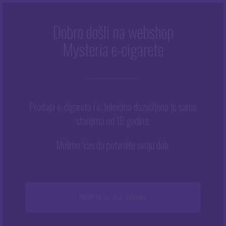
Dobro došli na webshop
Mysteria e-cigarete
Početna
/
Trgovina
/
Modovi
/
Mod Innokin Kroma 217
Prodaja e-cigareta i e-tekućina dozvoljena je samo
starijima od 18 godina.
Molimo Vas da potvrdite svoju dob.
IMAM 18 ILI VIŠE GODINA