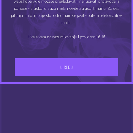
webshopa, gdje možete pregledavati i naručivati proizvode iz
ponude - a uskoro stižu i neki noviteti u asortimanu. Za sva
pitanja i informacije slobodno nam se javite putem telefona ili e-
maila.
Chill Pill aroma – XXX
Maori aroma – Haka
Nirvana
IZVORNA
TRENUTNA
5.04
3.50
Hvala vam na razumijevanju i povjerenju! 💜
€
€
5.04
€
CIJENA
CIJENA
BILA
JE:
JE:
3.50€.
5.04€.
U REDU
NEMA NA ZALIHAMA
NEMA NA ZALIHAMA
Chill Pill aroma – Blue
Chill Pill aroma – Sweet
Galaxy
Tooth