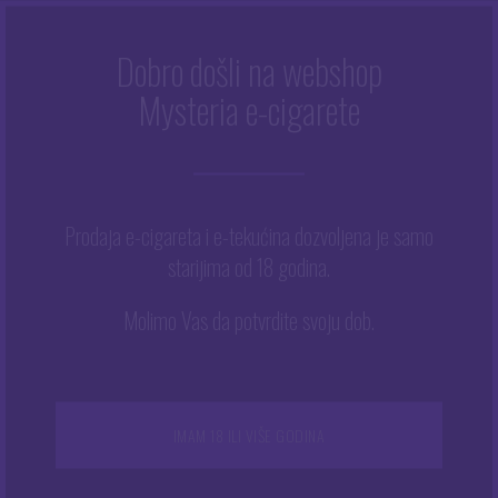
Dobro došli na webshop
Mysteria e-cigarete
Početna
/
Trgovina
/
Tekućine
/
Arome
/
High Creek
/
High
Creek aroma 30ml / 200ml – Montana
Prodaja e-cigareta i e-tekućina dozvoljena je samo
starijima od 18 godina.
Molimo Vas da potvrdite svoju dob.
IMAM 18 ILI VIŠE GODINA