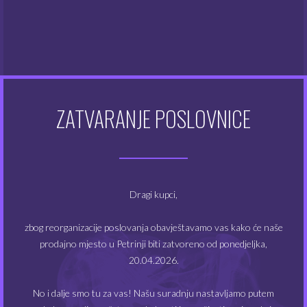
preporučeno doziranje: 10 – 15%
pakiranje: 30 ml arome za izradu e-tekućine u
bočici od 200 ml
korištenje: aromu iz manje bočice natočiti u veću
bočicu; dopuniti bazom sa ili bez nikotinskih
boostera i dobro protresti.
steep: 3 – 5 dana
ZATVARANJE POSLOVNICE
zemlja porijekla: Francuska
POVEZANI PROIZVODI
Dragi kupci,
zbog reorganizacije poslovanja obavještavamo vas kako će naše
-31%
NEMA NA ZALIHAMA
NEMA NA ZALIHAMA
prodajno mjesto u Petrinji biti zatvoreno od ponedjeljka,
20.04.2026.
No i dalje smo tu za vas! Našu suradnju nastavljamo putem