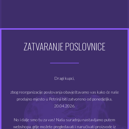
nikotinske shotove.
Preporučeno doziranje:
5% / 25 kapi na 10 ml baze
Pakiranje:
30 ml arome za e-tekućine.
Steep:
2 – 3 dana
ZATVARANJE POSLOVNICE
Zemlja porijekla: Francuska
POVEZANI PROIZVODI
Dragi kupci,
zbog reorganizacije poslovanja obavještavamo vas kako će naše
NEMA NA ZALIHAMA
NEMA NA ZALIHAMA
prodajno mjesto u Petrinji biti zatvoreno od ponedjeljka,
20.04.2026.
No i dalje smo tu za vas! Našu suradnju nastavljamo putem
webshopa, gdje možete pregledavati i naručivati proizvode iz