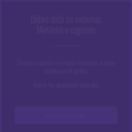
Dobro došli na webshop
Mysteria e-cigarete
Početna
/
Trgovina
/
Tekućine
/
Arome
/
Tribal Fantasy
/
Tribal Fantasy 30 ml – Soldier
Prodaja e-cigareta i e-tekućina dozvoljena je samo
starijima od 18 godina.
Molimo Vas da potvrdite svoju dob.
IMAM 18 ILI VIŠE GODINA