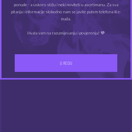
ponude - a uskoro stižu i neki noviteti u asortimanu. Za sva
pitanja i informacije slobodno nam se javite putem telefona ili e-
Chill Pill aroma – Fire
Chill Pill aroma – Blue
maila.
Brains
Mambo
Hvala vam na razumijevanju i povjerenju! 💜
5.04
5.04
€
€
U REDU
NEMA NA ZALIHAMA
NEMA NA ZALIHAMA
Chill Pill aroma – Sparta
Chill Pill aroma – Strong
Beat
5.04
€