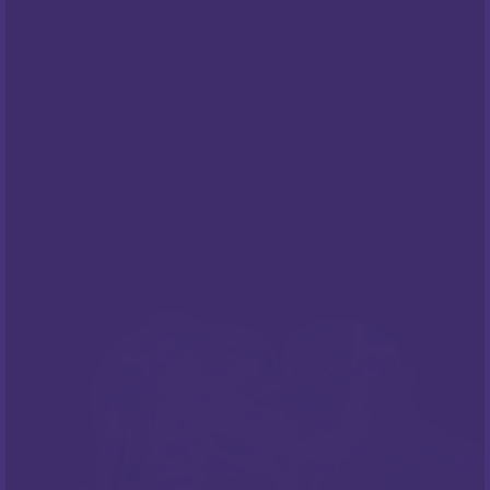
Centar za privatnost
PODRŠKA
Česta pitanja
NEWSLETTER
Prijavite sa na naš newsletter i budite
informirani o našim
popustima
i novim
ponudama
!
PRATITE NAS