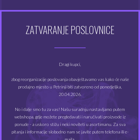
Zemlja porijekla: Francuska
ZATVARANJE POSLOVNICE
POVEZANI PROIZVODI
NEMA NA ZALIHAMA
NEMA NA ZALIHAMA
Dragi kupci,
zbog reorganizacije poslovanja obavještavamo vas kako će naše
prodajno mjesto u Petrinji biti zatvoreno od ponedjeljka,
20.04.2026.
No i dalje smo tu za vas! Našu suradnju nastavljamo putem
Tribal Force aroma 10
Tribal Force aroma 10
webshopa, gdje možete pregledavati i naručivati proizvode iz
ml – Blood Red
ml – Green Desert
ponude - a uskoro stižu i neki noviteti u asortimanu. Za sva
pitanja i informacije slobodno nam se javite putem telefona ili e-
3.90
3.90
€
€
maila.