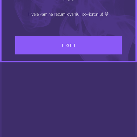
Hvala vam na razumijevanju i povjerenju! 💜
NEMA NA ZALIHAMA
NEMA NA ZALIHAMA
U REDU
Tribal Force aroma 10
Tribal Force aroma 10
ml – Pink Passion
ml – Freezy Wine
3.90
3.90
€
€