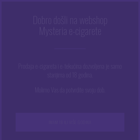
Dobro došli na webshop
Mysteria e-cigarete
Početna
/
Trgovina
/
Tekućine
/
Arome
/
Tribal Force
/
Tribal
Force aroma 10 ml – Cozy Berrie
Prodaja e-cigareta i e-tekućina dozvoljena je samo
starijima od 18 godina.
Molimo Vas da potvrdite svoju dob.
IMAM 18 ILI VIŠE GODINA