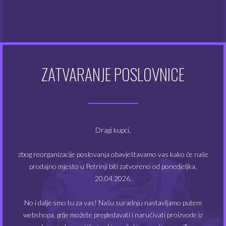
korištenja pomiješati s VG/PG
bazom
.
Preporučeno doziranje: 10 – 15%
Pakiranje: 10 ml
Steep: 2 – 5 dana
ZATVARANJE POSLOVNICE
POVEZANI PROIZVODI
Dragi kupci,
NEMA NA ZALIHAMA
NEMA NA ZALIHAMA
zbog reorganizacije poslovanja obavještavamo vas kako će naše
prodajno mjesto u Petrinji biti zatvoreno od ponedjeljka,
20.04.2026.
No i dalje smo tu za vas! Našu suradnju nastavljamo putem
webshopa, gdje možete pregledavati i naručivati proizvode iz