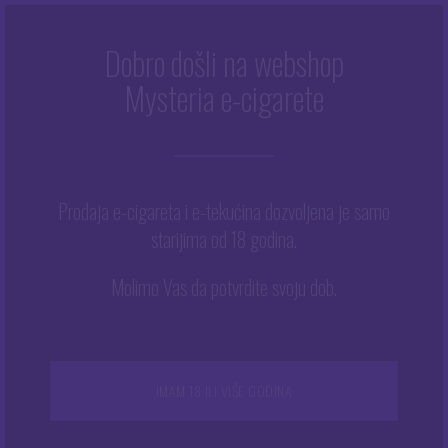
Dobro došli na webshop
Mysteria e-cigarete
Početna
/
Trgovina
/
Tekućine
/
Arome
/
Chill Pill
/
Chill Pill
aroma – Mind Blaster
Prodaja e-cigareta i e-tekućina dozvoljena je samo
starijima od 18 godina.
Molimo Vas da potvrdite svoju dob.
IMAM 18 ILI VIŠE GODINA