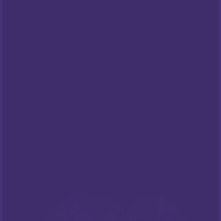
Opći uvjeti poslovanja
Pravila privatnosti
Cookies
Centar za privatnost
PODRŠKA
Česta pitanja
NEWSLETTER
Prijavite sa na naš newsletter i budite
informirani o našim
popustima
i novim
ponudama
!