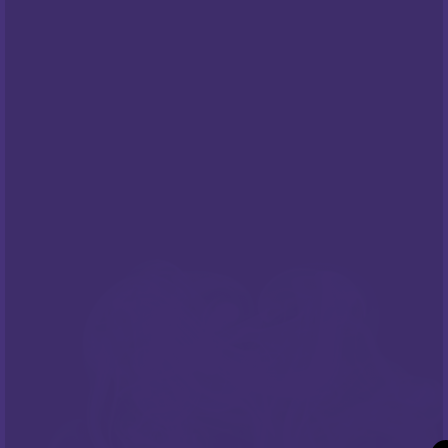
PODRŠKA
Česta pitanja
NEWSLETTER
Prijavite sa na naš newsletter i budite
informirani o našim
popustima
i novim
ponudama
!
PRATITE NAS