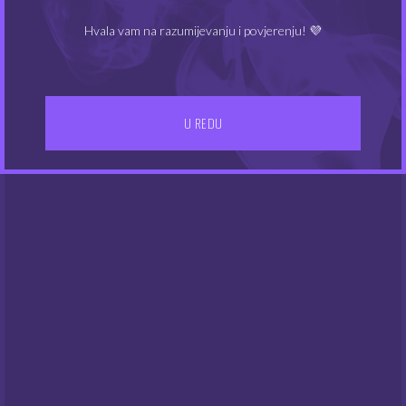
Hvala vam na razumijevanju i povjerenju! 💜
NEMA NA ZALIHAMA
NEMA NA ZALIHAMA
U REDU
Chill Pill aroma –
Chill Pill aroma – XXX
Painkiller
Nirvana
5.04
5.04
€
€