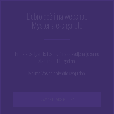
Dobro došli na webshop
Mysteria e-cigarete
Početna
/
Trgovina
/
Tekućine
/
Arome
/
Chill Pill
/
Chill Pill
aroma – Strong Beat
Prodaja e-cigareta i e-tekućina dozvoljena je samo
starijima od 18 godina.
Molimo Vas da potvrdite svoju dob.
IMAM 18 ILI VIŠE GODINA