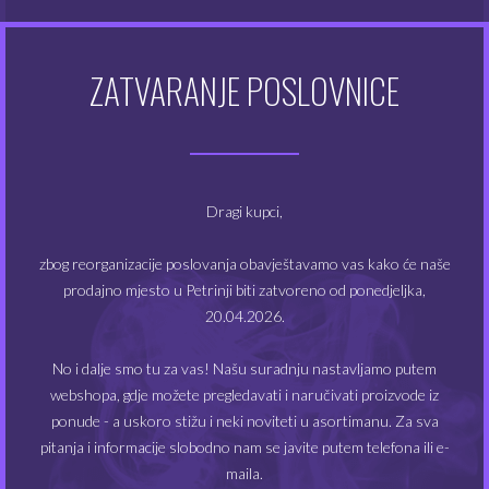
Steep: 2 – 5 dana
ZATVARANJE POSLOVNICE
POVEZANI PROIZVODI
NEMA NA ZALIHAMA
NEMA NA ZALIHAMA
Dragi kupci,
zbog reorganizacije poslovanja obavještavamo vas kako će naše
prodajno mjesto u Petrinji biti zatvoreno od ponedjeljka,
20.04.2026.
No i dalje smo tu za vas! Našu suradnju nastavljamo putem
Chill Pill aroma – 911
Chill Pill aroma – Final
webshopa, gdje možete pregledavati i naručivati proizvode iz
Game
ponude - a uskoro stižu i neki noviteti u asortimanu. Za sva
5.04
€
5.04
pitanja i informacije slobodno nam se javite putem telefona ili e-
€
maila.