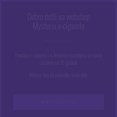
Dobro došli na webshop
Mysteria e-cigarete
Početna
/
Trgovina
/
Tekućine
/
Arome
/
INAWERA
/
INAWERA Coconut
Prodaja e-cigareta i e-tekućina dozvoljena je samo
starijima od 18 godina.
Molimo Vas da potvrdite svoju dob.
IMAM 18 ILI VIŠE GODINA