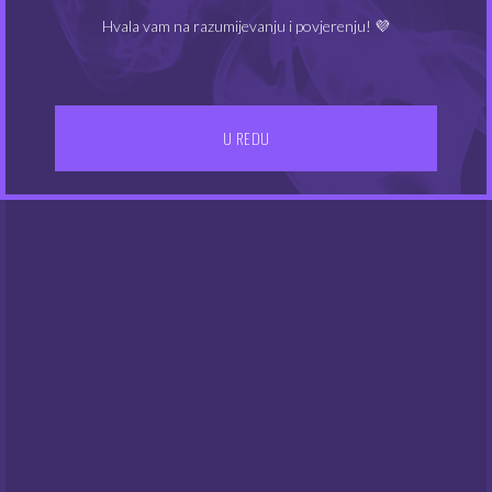
Hvala vam na razumijevanju i povjerenju! 💜
NEMA NA ZALIHAMA
U REDU
INAWERA Pear
INAWERA Gold Ducat
7.00
7.00
€
€