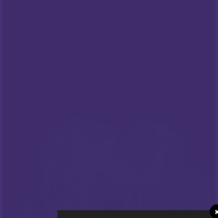
PODRŠKA
Česta pitanja
NEWSLETTER
Prijavite sa na naš newsletter i budite
informirani o našim
popustima
i novim
ponudama
!
PRATITE NAS