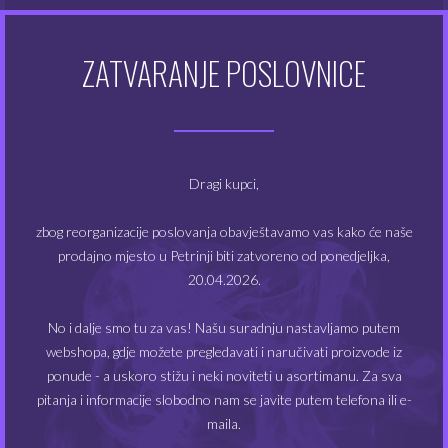
uporabu, potrebno je pomiješati je s VG/PG bazom.
ZATVARANJE POSLOVNICE
POVEZANI PROIZVODI
Dragi kupci,
zbog reorganizacije poslovanja obavještavamo vas kako će naše
prodajno mjesto u Petrinji biti zatvoreno od ponedjeljka,
20.04.2026.
No i dalje smo tu za vas! Našu suradnju nastavljamo putem
webshopa, gdje možete pregledavati i naručivati proizvode iz
INAWERA Maxx Blend
INAWERA Pineapple
ponude - a uskoro stižu i neki noviteti u asortimanu. Za sva
pitanja i informacije slobodno nam se javite putem telefona ili e-
7.00
7.00
€
€
maila.