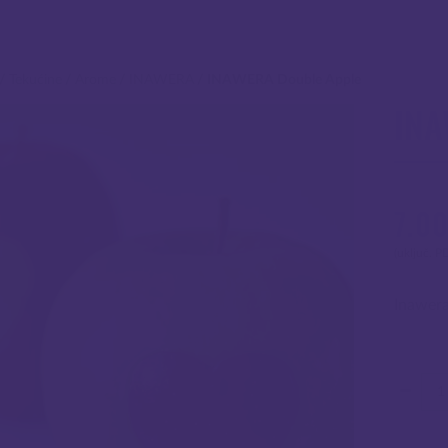
/
Tekućine
/
Arome
/
INAWERA
/
INAWERA Double Apple
INA
7.0
(uključ. P
Inawera
Koli