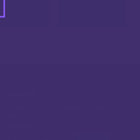
7.00
7.00
€
€
NEWSLETTER
Prijavite sa na naš newsletter i budite
informirani o našim
popustima
i novim
ponudama
!