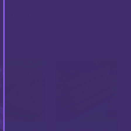
ati je s VG/PG bazom.
VODI
NEMA NA ZALIHAMA
WERA Watermelon
INAWERA Cuban Cigar