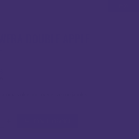
(0)
WERA DOUBLE APPLE
0
€
DV)
 aroma s okusom crvene i zelene jabuke.
čina
DODAJ U KOŠARICU