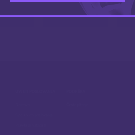
.00
7.00
€
€
UVJETI POSLOVANJA
PODRŠKA
Dostava
Česta pitanja
Opći uvjeti poslovanja
Pravila privatnosti