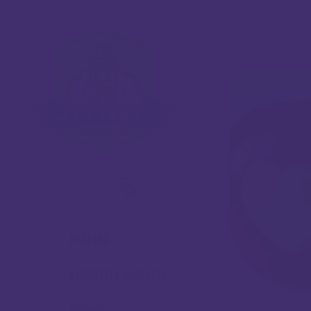
Početna
/
Trgovina
0
POČETNA
KOMPLETI E-CIGARETA
MODOVI