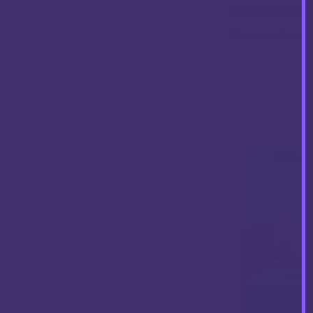
Preporučena kon
Aroma za izradu
NEMA NA
INAWERA 