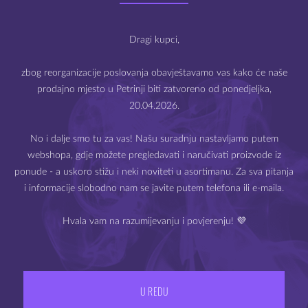
Dobro došli na webshop
centracija: 3 %
Mysteria e-cigarete
 e-tekućine nije odmah spremna za uporabu, potrebno je pomiješ
Dragi kupci,
zbog reorganizacije poslovanja obavještavamo vas kako će naše
POVEZANI PROIZ
prodajno mjesto u Petrinji biti zatvoreno od ponedjeljka,
20.04.2026.
Prodaja e-cigareta i e-tekućina dozvoljena je samo starijima
od 18 godina.
No i dalje smo tu za vas! Našu suradnju nastavljamo putem
 ZALIHAMA
webshopa, gdje možete pregledavati i naručivati proizvode iz
Molimo Vas da potvrdite svoju dob.
ponude - a uskoro stižu i neki noviteti u asortimanu. Za sva pitanja
i informacije slobodno nam se javite putem telefona ili e-maila.
Hvala vam na razumijevanju i povjerenju! 💜
IZLAZ
IMAM 18 ILI VIŠE GODINA
U REDU
Juicy Lemon
INAWERA Vanilla
INA