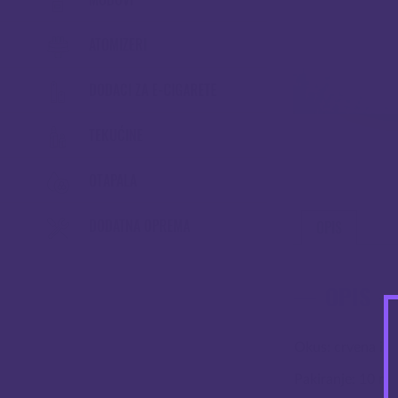
ATOMIZERI
DODACI ZA E-CIGARETE
TEKUĆINE
OTAPALA
DODATNA OPREMA
OPIS
OPIS
Okus: crvena i z
Pakiranje: 10 ml