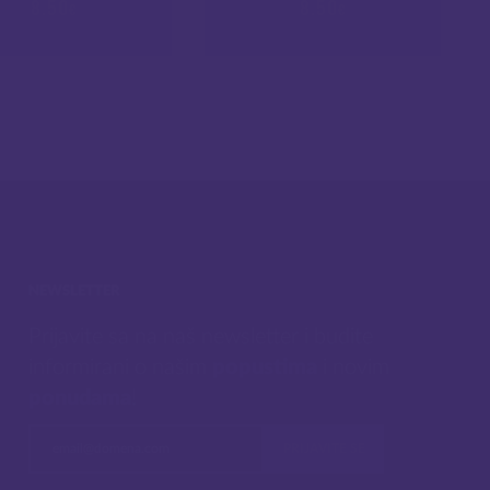
8.50
8.50
€
€
NEWSLETTER
Prijavite sa na naš newsletter i budite
informirani o našim
popustima
i novim
ponudama
!