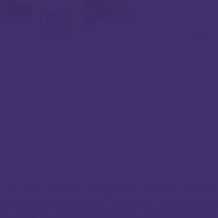
Kategori
 Juicy Melon donosi eksploziju svježine i sočnosti zrele lubenice
jerno prenosi prirodnu slatkoću i osvježavajući sok lubenice, st
šena za one koji traže čistu voćnu aromu bez dodatnih hladila ili