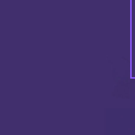
Infamous Liqo
Fruits 