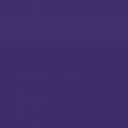
.50
8.50
€
€
UVJETI POSLOVANJA
PODRŠKA
Dostava
Česta pitanja
Opći uvjeti poslovanja
Pravila privatnosti
Cookies
Centar za privatnost