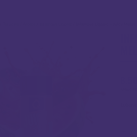
/
Tekućine
/
Arome
/
Infamous Liqonic
/
Infamous Liqonic – Juicy Melon
INF
MEL
8.5
(uključ. P
Lubeni
Koli