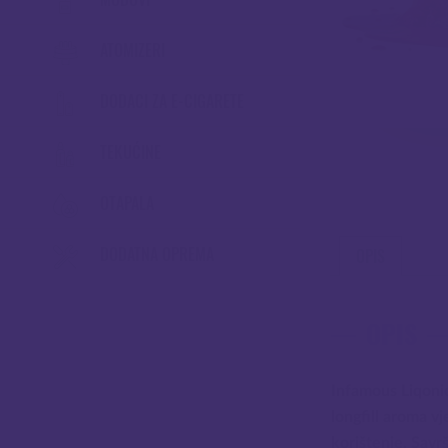
ATOMIZERI
DODACI ZA E-CIGARETE
TEKUĆINE
OTAPALA
DODATNA OPREMA
OPIS
OPIS
Infamous Liqonic
longfill aroma v
korištenje. Savr