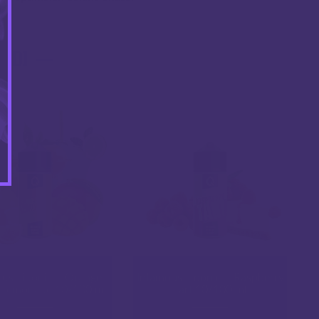
VODI
ous Liqonic – Orange
Infamous Liqonic – Raspberry
Lemonade 10/100 ml
Tart 10/100 ml