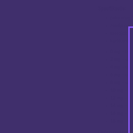
Specifikacije:
pakiranje:
zemlja pori
sastojci: p
korištenje:
0 mg
– boč
2 mg
– u b
4 mg
– u b
6 mg
– u b
8 mg
– u b
10 mg
– u 
12 mg
– u 
14 mg
– u 
16 mg
– u 
18 mg
– u 
Dobro protresti 