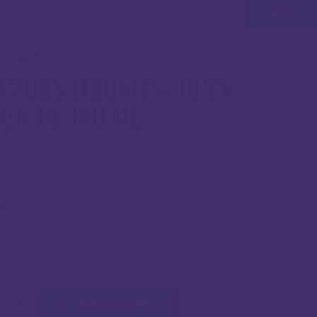
(0)
 10/100 ml
AMOUS LIQONIC – JUICY
ON 10/100 ML
0
€
DV)
ca
čina
DODAJ U KOŠARICU