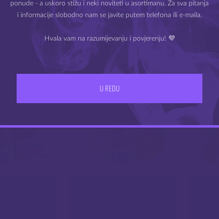
ponude - a uskoro stižu i neki noviteti u asortimanu. Za sva pitanja
i informacije slobodno nam se javite putem telefona ili e-maila.
POVEZANI PROIZ
Hvala vam na razumijevanju i povjerenju! 💜
IZLAZ
IMAM 18 ILI VIŠE GODINA
U REDU
nic – Juicy Red
Infamous Liqonic – Yogurt
Infam
10/100 ml
Mango 10/100 ml
Mango 