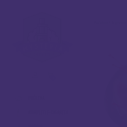
Početna
/
Trgovina
0
POČETNA
KOMPLETI E-CIGARETA
MODOVI