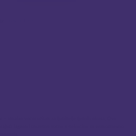
ja:
Infamous Liqonic
 – idealan voćni užitak za ljubitelje ljetnih okusa. Ova
varajući laganu i izuzetno sočnu e-tekućinu za svakodnevno
 mentola.