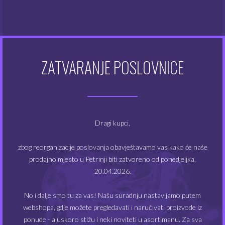
ml) jačine 20mg/ml.
Napomena:
sadržaj je potrebno pomiješati i dobro
protresti kako bi se dobilo 630 ml nikotinske otopine
jačine 12 mg.
ZATVARANJE POSLOVNICE
POVEZANI PROIZVODI
Dragi kupci,
NEMA NA ZALIHAMA
NEMA NA ZALIHAMA
zbog reorganizacije poslovanja obavještavamo vas kako će naše
prodajno mjesto u Petrinji biti zatvoreno od ponedjeljka,
20.04.2026.
No i dalje smo tu za vas! Našu suradnju nastavljamo putem
webshopa, gdje možete pregledavati i naručivati proizvode iz
ponude - a uskoro stižu i neki noviteti u asortimanu. Za sva
Baza Green 50/50 6
Baza Green 50/50 6