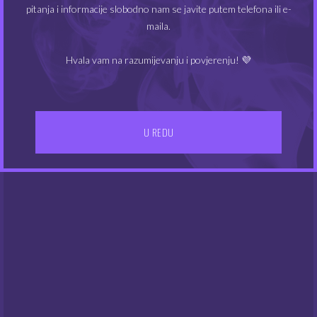
pitanja i informacije slobodno nam se javite putem telefona ili e-
mg 150 ml
mg 720 ml
maila.
9.00
32.00
€
€
Hvala vam na razumijevanju i povjerenju! 💜
NEMA NA ZALIHAMA
NEMA NA ZALIHAMA
U REDU
Baza Green 50/50 12
Baza Purple 70/30 12
mg 250 ml
mg 630 ml
21.00
43.00
€
€