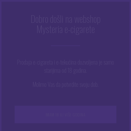
Dobro došli na webshop
Mysteria e-cigarete
Početna
/
Trgovina
/
Tekućine
/
Baze
/
Baza Green 50/50 12
mg 630 ml
Prodaja e-cigareta i e-tekućina dozvoljena je samo
starijima od 18 godina.
Molimo Vas da potvrdite svoju dob.
IMAM 18 ILI VIŠE GODINA