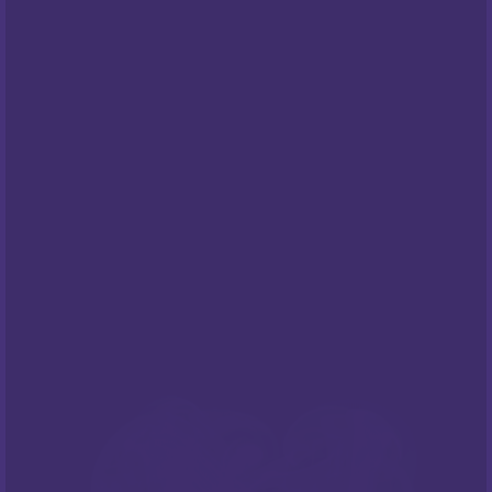
Pravila privatnosti
Cookies
Centar za privatnost
PODRŠKA
Česta pitanja
NEWSLETTER
Prijavite sa na naš newsletter i budite
informirani o našim
popustima
i novim
ponudama
!