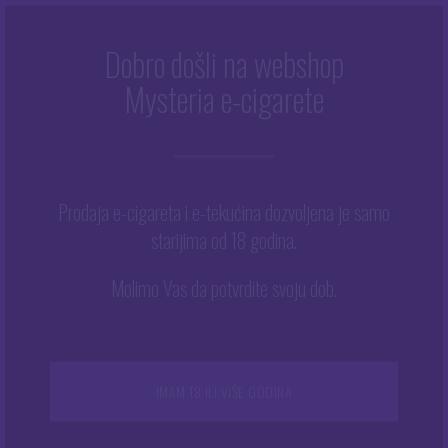
Dobro došli na webshop
Mysteria e-cigarete
Početna
/
Trgovina
/
Tekućine
/
E-tekućine
/
Big Fuel
/
Big
Fuel 200 ml – Tropical Fruits Bubblegum
Prodaja e-cigareta i e-tekućina dozvoljena je samo
starijima od 18 godina.
Molimo Vas da potvrdite svoju dob.
IMAM 18 ILI VIŠE GODINA