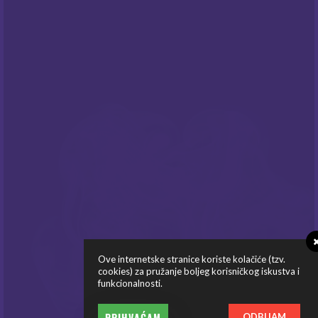
NEWSLETTER
Prijavite sa na naš newsletter i budite
informirani o našim
popustima
i novim
ponudama
!
PRATITE NAS
Ove internetske stranice koriste kolačiće (tzv.
cookies) za pružanje boljeg korisničkog iskustva i
funkcionalnosti.
© Copyright Mysteria E-Cigarete 2026
PRIHVAĆAM
ODBIJAM