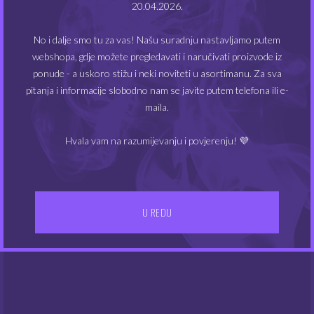
20.04.2026.
No i dalje smo tu za vas! Našu suradnju nastavljamo putem
webshopa, gdje možete pregledavati i naručivati proizvode iz
ponude - a uskoro stižu i neki noviteti u asortimanu. Za sva
pitanja i informacije slobodno nam se javite putem telefona ili e-
maila.
Big Fuel 200 ml – Pink
Big Fuel 200 ml – Royal
Guava Strawberry
Red Fruits
Mango
Hvala vam na razumijevanju i povjerenju! 💜
25.00
€
25.00
€
U REDU
NEMA NA ZALIHAMA
NEMA NA ZALIHAMA