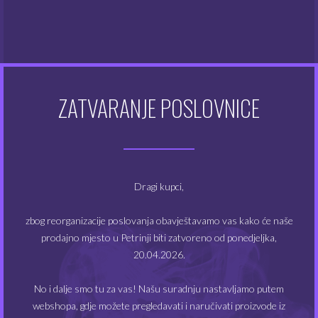
za 0 mg
– dodati
bazu
bez nikotina po želji.
za 1.8 mg
– dodati dva
nikotinska shota
(20 ml)
za 3.3 mg
– dodati četiri
nikotinska shota
(40 ml)
Nakon toga dobro protresite kako bi se sastojci
pomiješali. Spremno za korištenje odmah, steep nije
ZATVARANJE POSLOVNICE
potreban.
POVEZANI PROIZVODI
Dragi kupci,
zbog reorganizacije poslovanja obavještavamo vas kako će naše
NEMA NA ZALIHAMA
NEMA NA ZALIHAMA
prodajno mjesto u Petrinji biti zatvoreno od ponedjeljka,
20.04.2026.
No i dalje smo tu za vas! Našu suradnju nastavljamo putem
webshopa, gdje možete pregledavati i naručivati proizvode iz