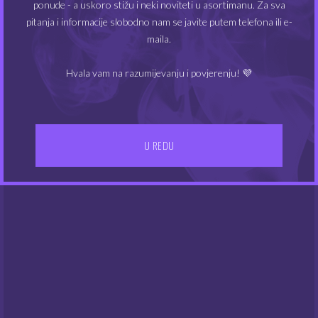
ponude - a uskoro stižu i neki noviteti u asortimanu. Za sva
pitanja i informacije slobodno nam se javite putem telefona ili e-
Monster 200 ml –
Monster 200 ml –
Vexman
Vortex
maila.
13.00
13.00
€
€
Hvala vam na razumijevanju i povjerenju! 💜
U REDU
NEMA NA ZALIHAMA
NEMA NA ZALIHAMA
Monster 200 ml –
Monster 200 ml –
Astra
Rapieux
13.00
13.00
€
€