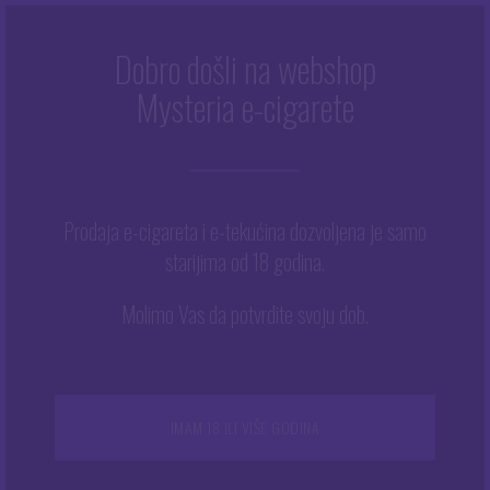
Dobro došli na webshop
Mysteria e-cigarete
Početna
/
Trgovina
/
Tekućine
/
E-tekućine
/
Monster
/
Monster 200 ml – Gloomi
Prodaja e-cigareta i e-tekućina dozvoljena je samo
starijima od 18 godina.
Molimo Vas da potvrdite svoju dob.
IMAM 18 ILI VIŠE GODINA