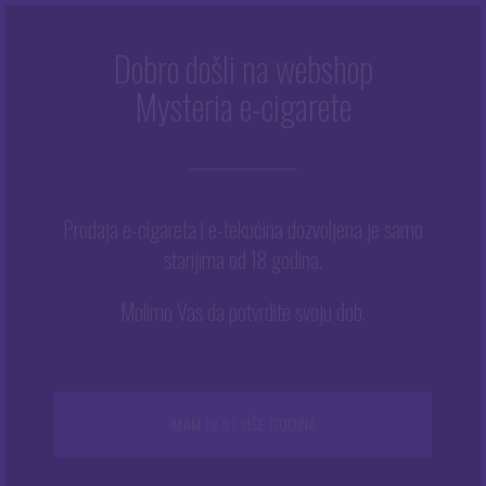
Dobro došli na webshop
Mysteria e-cigarete
Početna
/
Trgovina
/
Tekućine
/
E-tekućine
/
Pinky Vape
/
Pinky Vape 10 ml – BLACK PUSS
Prodaja e-cigareta i e-tekućina dozvoljena je samo
starijima od 18 godina.
Molimo Vas da potvrdite svoju dob.
IMAM 18 ILI VIŠE GODINA