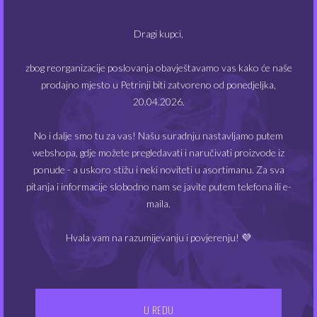
Specifikacije:
Dragi kupci,
Opis okusa: ugodna aroma tamnog šumskog voća
(borovnica, ribizl).
zbog reorganizacije poslovanja obavještavamo vas kako će naše
prodajno mjesto u Petrinji biti zatvoreno od ponedjeljka,
Kapacitet: 10ml.
20.04.2026.
Omjer VG / PG: 60/40
No i dalje smo tu za vas! Našu suradnju nastavljamo putem
webshopa, gdje možete pregledavati i naručivati proizvode iz
POVEZANI PROIZVODI
Ovaj
Ov
ponude - a uskoro stižu i neki noviteti u asortimanu. Za sva
proizvod
pro
pitanja i informacije slobodno nam se javite putem telefona ili e-
ima
ima
maila.
više
viš
varijanti.
vari
NEMA NA ZALIHAMA
NEMA NA ZALIHAMA
Hvala vam na razumijevanju i povjerenju! 💜
Opcije
Opc
se
se
mogu
mo
odabrati
oda
na
na
U REDU
stranici
str