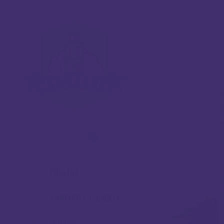
Početna
/
Trgovina
0
POČETNA
KOMPLETI E-CIGARETA
MODOVI