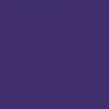
DODAJ U KOŠARICU
A
ja:
Pinky Vape