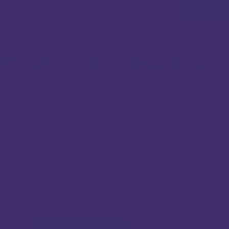
(0)
KY VAPE 10 ML – TOBACOTTA
0
€
DV)
n tobacco okus
A
čina