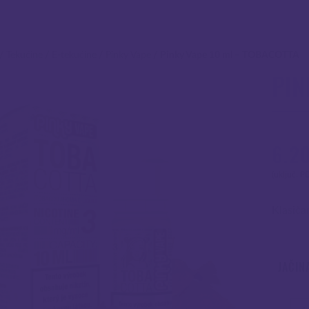
/
Tekućine
/
E-tekućine
/
Pinky Vape
/
Pinky Vape 10 ml – TOBACOTTA
PIN
6.2
(uključ. P
Klasiča
JAČIN
Koli