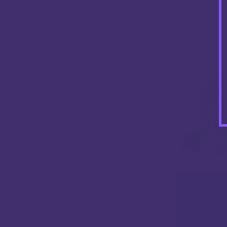
Pinky Vape 
P
6