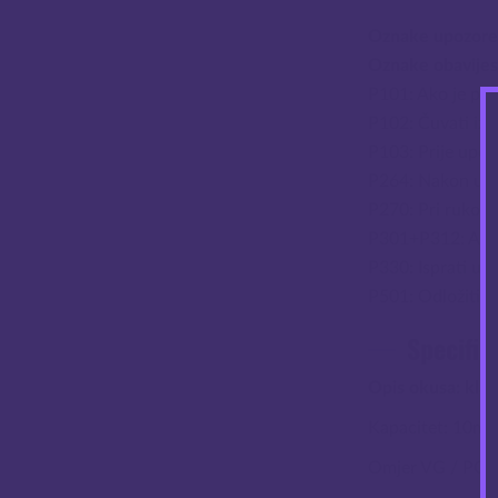
Oznake upozore
Oznake obavijes
P101: Ako je pot
P102: Čuvati izv
P103: Prije upor
P264: Nakon upor
P270: Pri rukovan
P301+P312: AKO
P330: Isprati ust
P501: Odložiti s
Specifik
Opis okusa: klas
Kapacitet: 10ml.
Omjer VG / PG: