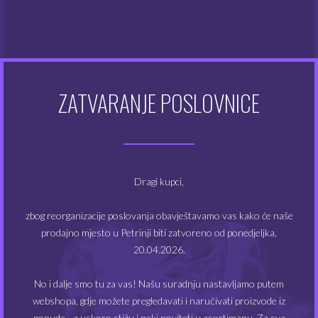
Atomizeri
(48)
Dodaci za e-cigarete
(128)
Dodatna oprema
(48)
ZATVARANJE POSLOVNICE
Kompleti e-cigareta
(49)
Modovi
(20)
Dragi kupci,
Tekućine
(355)
zbog reorganizacije poslovanja obavještavamo vas kako će naše
prodajno mjesto u Petrinji biti zatvoreno od ponedjeljka,
20.04.2026.
FILTRIRAJ PO CIJENI
No i dalje smo tu za vas! Našu suradnju nastavljamo putem
webshopa, gdje možete pregledavati i naručivati proizvode iz
ponude - a uskoro stižu i neki noviteti u asortimanu. Za sva