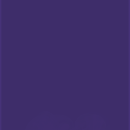
Opći uvjeti poslovanja
Pravila privatnosti
Cookies
Centar za privatnost
PODRŠKA
Česta pitanja
NEWSLETTER
Prijavite sa na naš newsletter i budite
informirani o našim
popustima
i novim
ponudama
!