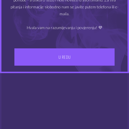
MIN
MAKS
Cijena:
40€
—
50€
FILTRIRAJ
pitanja i informacije slobodno nam se javite putem telefona ili e-
CIJEN
CIJEN
maila.
Hvala vam na razumijevanju i povjerenju! 💜
U REDU
IZBORNIK
Kontakt
Gdje smo
UVJETI POSLOVANJA
Dostava