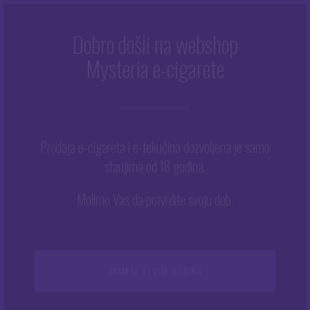
Dobro došli na webshop
RIVER WOOD
Mysteria e-cigarete
Početna
/
River Wood
Prodaja e-cigareta i e-tekućina dozvoljena je samo
starijima od 18 godina.
Prikazuje se jedan rezultat
Ovaj
Molimo Vas da potvrdite svoju dob.
proizvod
ima
više
varijanti.
NEMA NA ZALIHAMA
Opcije
IMAM 18 ILI VIŠE GODINA
se
mogu
odabrati