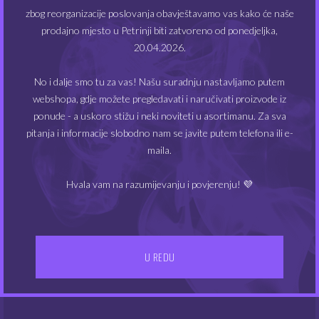
SOME
LOVE
zbog reorganizacije poslovanja obavještavamo vas kako će naše
prodajno mjesto u Petrinji biti zatvoreno od ponedjeljka,
Ovaj
6.20
6.20
€
€
20.04.2026.
proizvod
ima
više
No i dalje smo tu za vas! Našu suradnju nastavljamo putem
varijanti.
webshopa, gdje možete pregledavati i naručivati proizvode iz
NEMA NA ZALIHAMA
Opcije
ponude - a uskoro stižu i neki noviteti u asortimanu. Za sva
se
pitanja i informacije slobodno nam se javite putem telefona ili e-
mogu
odabrati
maila.
na
stranici
Hvala vam na razumijevanju i povjerenju! 💜
proizvoda
Pinky Vape 10 ml –
Pinky Vape 10 ml – GOOD
DRRRILDO
U REDU
SHEEP
6.20
6.20
€
€