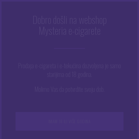
Dobro došli na webshop
E-TEKUĆINE
Mysteria e-cigarete
Početna
/
Tekućine
/
E-tekućine
/
Stranica 8
Prodaja e-cigareta i e-tekućina dozvoljena je samo
starijima od 18 godina.
Prikazujemo 113–128 od 128 rezultata
Ovaj
Molimo Vas da potvrdite svoju dob.
proizvod
ima
više
varijanti.
NEMA NA ZALIHAMA
NEMA NA ZALIHAMA
Opcije
IMAM 18 ILI VIŠE GODINA
se
mogu
odabrati