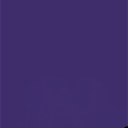
PODRŠKA
Česta pitanja
NEWSLETTER
Prijavite sa na naš newsletter i budite
informirani o našim
popustima
i novim
ponudama
!
PRATITE NAS