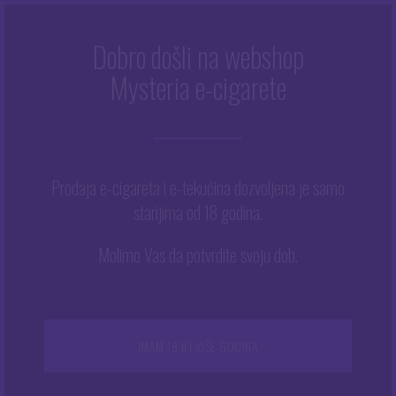
Dobro došli na webshop
Mysteria e-cigarete
Početna
/
Trgovina
/
Atomizeri
/
Geekvape Zeus X Mesh RTA
Prodaja e-cigareta i e-tekućina dozvoljena je samo
starijima od 18 godina.
Molimo Vas da potvrdite svoju dob.
IMAM 18 ILI VIŠE GODINA