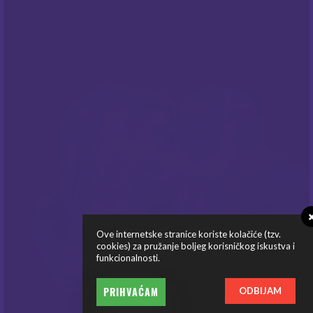
Prijavite sa na naš newsletter i budite
informirani o našim
popustima
i novim
ponudama
!
PRATITE NAS
Ove internetske stranice koriste kolačiće (tzv.
cookies) za pružanje boljeg korisničkog iskustva i
funkcionalnosti.
© Copyright Mysteria E-Cigarete 2026
PRIHVAĆAM
ODBIJAM