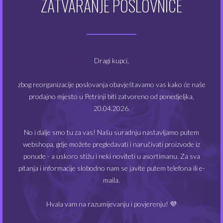
ZATVARANJE POSLOVNICE
top-fill
prihvat za usnik: 510 i 810
Proizvod uključuje:
1 x Geekvape Zeus X Mesh RTA
Dragi kupci,
1 x rezervno staklo
1 x 810 usnik
zbog reorganizacije poslovanja obavještavamo vas kako će naše
2 x zavojnice Ni80 0.4 ohm
prodajno mjesto u Petrinji biti zatvoreno od ponedjeljka,
1 x rezervni dijelovi
20.04.2026.
1 x odvijač
1 x T-odvijač
No i dalje smo tu za vas! Našu suradnju nastavljamo putem
2 x pamuk Feather Cotton
webshopa, gdje možete pregledavati i naručivati proizvode iz
1 x upute
ponude - a uskoro stižu i neki noviteti u asortimanu. Za sva
pitanja i informacije slobodno nam se javite putem telefona ili e-
maila.
POVEZANI PROIZVODI
Ovaj
proizvod
Hvala vam na razumijevanju i povjerenju! 💜
ima
više