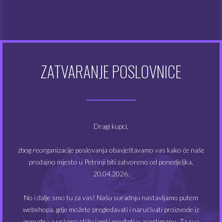
korištenja pomiješati s VG/PG
bazom
.
Preporučeno doziranje: 10 – 15%
Pakiranje: 10 ml
Steep: 2 – 5 dana
ZATVARANJE POSLOVNICE
POVEZANI PROIZVODI
Dragi kupci,
NEMA NA ZALIHAMA
NEMA NA ZALIHAMA
zbog reorganizacije poslovanja obavještavamo vas kako će naše
prodajno mjesto u Petrinji biti zatvoreno od ponedjeljka,
20.04.2026.
No i dalje smo tu za vas! Našu suradnju nastavljamo putem
webshopa, gdje možete pregledavati i naručivati proizvode iz
ponude - a uskoro stižu i neki noviteti u asortimanu. Za sva