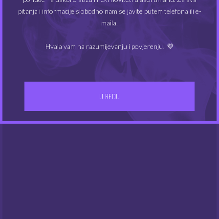
Chill Pill aroma – Pure
Chill Pill aroma – Mind
pitanja i informacije slobodno nam se javite putem telefona ili e-
Adrenaline
Blaster
maila.
5.04
5.04
€
€
Hvala vam na razumijevanju i povjerenju! 💜
NEMA NA ZALIHAMA
NEMA NA ZALIHAMA
U REDU
Chill Pill aroma – Jungle
Chill Pill aroma – Blue
Soul
Mambo
5.04
5.04
€
€