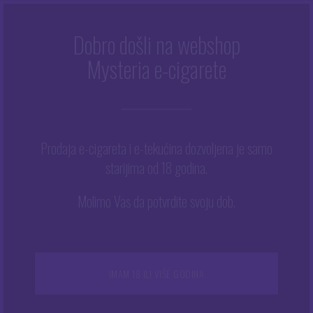
Dobro došli na webshop
Mysteria e-cigarete
Početna
/
Trgovina
/
Tekućine
/
Arome
/
Chill Pill
/
Chill Pill
aroma – Psycho Lady
Prodaja e-cigareta i e-tekućina dozvoljena je samo
starijima od 18 godina.
Molimo Vas da potvrdite svoju dob.
IMAM 18 ILI VIŠE GODINA