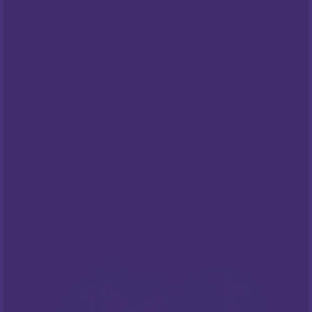
Pravila privatnosti
Cookies
Centar za privatnost
PODRŠKA
Česta pitanja
NEWSLETTER
Prijavite sa na naš newsletter i budite
informirani o našim
popustima
i novim
ponudama
!