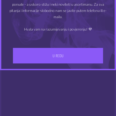
ponude - a uskoro stižu i neki noviteti u asortimanu. Za sva
pitanja i informacije slobodno nam se javite putem telefona ili e-
Big Juice 50 ml –
Big Juice 50 ml –
maila.
Tropical
Hazelnut
Hvala vam na razumijevanju i povjerenju! 💜
6.00
6.00
€
€
U REDU
NEMA NA ZALIHAMA
NEMA NA ZALIHAMA
Big Juice 50 ml –
Big Juice 50 ml –
Peanuts
Coffee