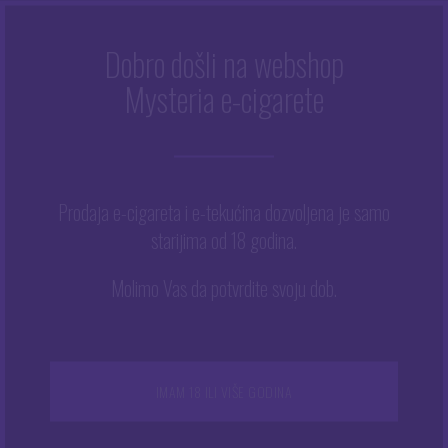
Dobro došli na webshop
Mysteria e-cigarete
Početna
/
Trgovina
/
Tekućine
/
E-tekućine
/
Big Juice
/
Big
Juice 50 ml – Dragon Fruit
Prodaja e-cigareta i e-tekućina dozvoljena je samo
starijima od 18 godina.
Molimo Vas da potvrdite svoju dob.
IMAM 18 ILI VIŠE GODINA