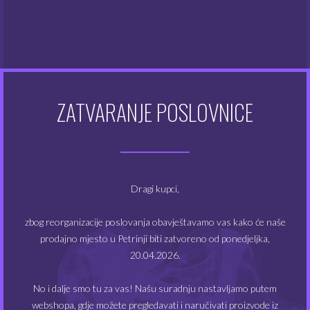
Kako koristiti:
za 3 mg
– dodati jedan
nikotinski shot
(10 ml)
za 0 mg
– dodati 10 ml
baze
bez nikotina
Nakon toga zatvorite bočicu i dobro protresite kako bi
se sastojci pomiješali. Spremno za korištenje odmah,
ZATVARANJE POSLOVNICE
steep nije potreban.
POVEZANI PROIZVODI
Dragi kupci,
zbog reorganizacije poslovanja obavještavamo vas kako će naše
NEMA NA ZALIHAMA
NEMA NA ZALIHAMA
prodajno mjesto u Petrinji biti zatvoreno od ponedjeljka,
20.04.2026.
No i dalje smo tu za vas! Našu suradnju nastavljamo putem
webshopa, gdje možete pregledavati i naručivati proizvode iz